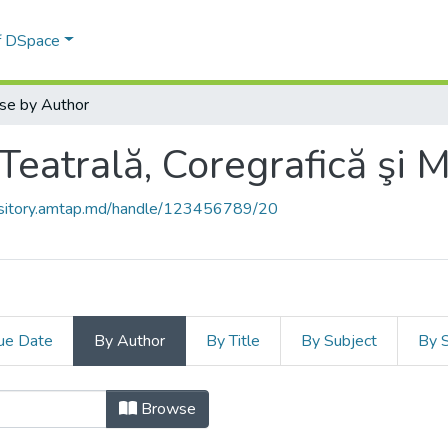
of DSpace
se by Author
 Teatrală, Coregrafică şi 
pository.amtap.md/handle/123456789/20
ue Date
By Author
By Title
By Subject
By 
ă Teatrală, Coregrafică şi Multimedi
Browse