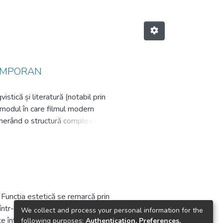
TEMPORAN
istică și literatură (notabil prin
 modul în care filmul modern
generând o structură complexă,
a depășit structurile narative
ctive narative, planuri temporale,
, spectatorul este invitat să
ației.
în care forma și conținutul reflectă
 Funcția estetică se remarcă prin
într-o creație vizuală ce captează
We collect and process your personal information for the
in linguistics and literature
ate într-un mod creativ. Educarea
following purposes:
Authentication, Preferences,