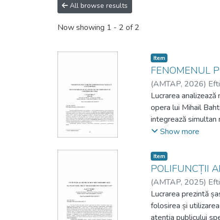
All browse results
Now showing
1 - 2 of 2
Item
FENOMENUL P
(
AMTAP
,
2026
)
Eft
Lucrarea analizează mo
opera lui Mihail Bah
integrează simultan m
deschisă interpretăr
Show more
liniare și a adoptat 
stiluri vizuale și so
Item
participe activ la de
POLIFUNCȚII 
Polifonia este tratat
(
AMTAP
,
2025
)
Eft
pluralitatea realităț
Lucrarea prezintă șa
folosirea și utilizar
The paper analyzes 
atenția publicului sp