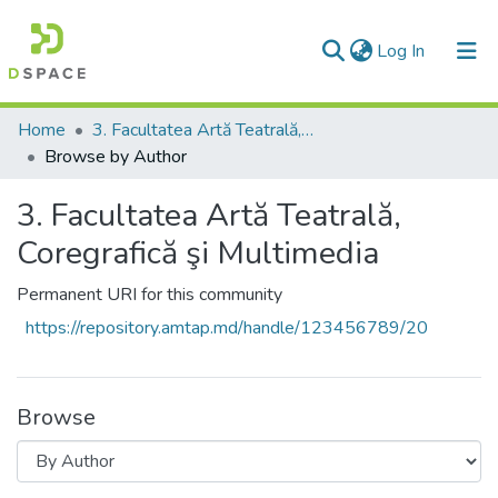
(current)
Log In
Communities & Collections
Home
3. Facultatea Artă Teatrală, Coregrafică şi Multimedia
Browse by Author
All of DSpace
3. Facultatea Artă Teatrală,
Coregrafică şi Multimedia
Permanent URI for this community
https://repository.amtap.md/handle/123456789/20
Browse