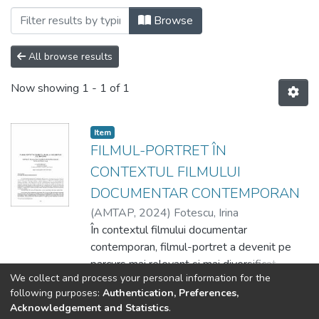
Browsing 3. Facultatea Artă Teatrală, Cor
Browse
All browse results
Now showing
1 - 1 of 1
Item
FILMUL-PORTRET ÎN
CONTEXTUL FILMULUI
DOCUMENTAR CONTEMPORAN
(
AMTAP
,
2024
)
Fotescu, Irina
În contextul filmului documentar
contemporan, filmul-portret a devenit pe
parcurs mai relevant și mai diversificat.
We collect and process your personal information for the
Acest gen de film se află în continuă
Show more
following purposes:
Authentication, Preferences,
evoluție și se adaptează la schimbările
Acknowledgement and Statistics
.
culturale, sociale și tehnologice. Tehnologia