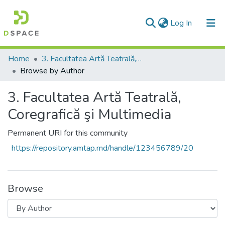
(current)
Log In
Communities & Collections
Home
3. Facultatea Artă Teatrală, Coregrafică şi Multimedia
Browse by Author
All of DSpace
3. Facultatea Artă Teatrală,
Coregrafică şi Multimedia
Permanent URI for this community
https://repository.amtap.md/handle/123456789/20
Browse