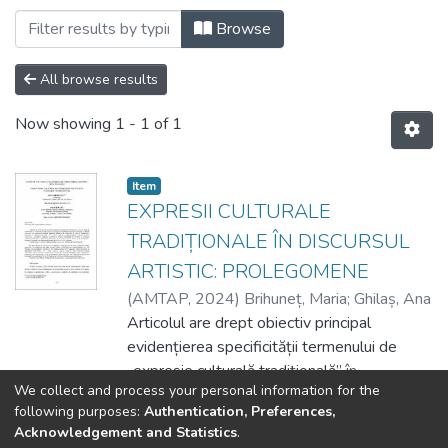
Browsing 3. Facultatea Artă Teatrală, Co
Browse
All browse results
Now showing
1 - 1 of 1
Item
EXPRESII CULTURALE
TRADIȚIONALE ÎN DISCURSUL
ARTISTIC: PROLEGOMENE
(
AMTAP
,
2024
)
Brihuneț, Maria
;
Ghilaș, Ana
Articolul are drept obiectiv principal
evidențierea specificității termenului de
„expresie culturală tradițională” în
We collect and process your personal information for the
comparație cu alte concepte ce vizează arta
Show more
following purposes:
Authentication, Preferences,
tradițională, memoria culturală ș.a. Metoda
Acknowledgement and Statistics
.
istorică și cea comparată constituie