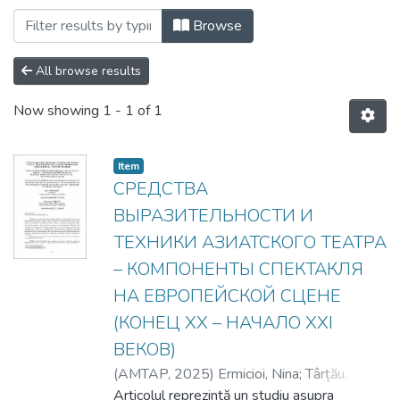
Browsing 3. Facultatea Artă Teatrală, Co
Browse
All browse results
Now showing
1 - 1 of 1
Item
СРЕДСТВА
ВЫРАЗИТЕЛЬНОСТИ И
ТЕХНИКИ АЗИАТСКОГО ТЕАТРА
– КОМПОНЕНТЫ СПЕКТАКЛЯ
НА ЕВРОПЕЙСКОЙ СЦЕНЕ
(КОНЕЦ XX – НАЧАЛО XXI
ВЕКОВ)
(
AMTAP
,
2025
)
Ermicioi, Nina
;
Târțău,
Svetlana
Articolul reprezintă un studiu asupra