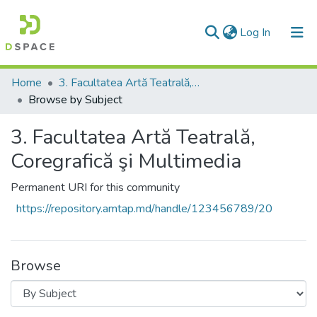
(current)
Log In
Communities & Collections
Home
3. Facultatea Artă Teatrală, Coregrafică şi Multimedia
Browse by Subject
All of DSpace
3. Facultatea Artă Teatrală,
Coregrafică şi Multimedia
Permanent URI for this community
https://repository.amtap.md/handle/123456789/20
Browse