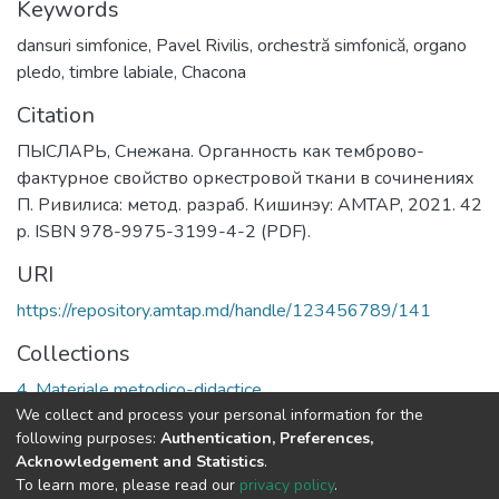
Keywords
dansuri simfonice
,
Pavel Rivilis
,
orchestră simfonică
,
organo
pledo
,
timbre labiale
,
Chacona
Citation
ПЫСЛАРЬ, Снежана. Органность как темброво-
фактурное свойство оркестровой ткани в сочинениях
П. Ривилиса: метод. разраб. Кишинэу: AMTAP, 2021. 42
p. ISBN 978-9975-3199-4-2 (PDF).
URI
https://repository.amtap.md/handle/123456789/141
Collections
4. Materiale metodico-didactice
We collect and process your personal information for the
following purposes:
Authentication, Preferences,
Full item page
Acknowledgement and Statistics
.
To learn more, please read our
privacy policy
.