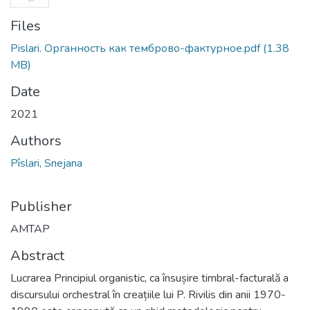
Files
Pislari. Oрганность как темброво-фактурное.pdf
(1.38
MB)
Date
2021
Authors
Pîslari, Snejana
Publisher
AMTAP
Abstract
Lucrarea Principiul organistic, ca însușire timbral-facturală a
discursului orchestral în creațiile lui P. Rivilis din anii 1970-