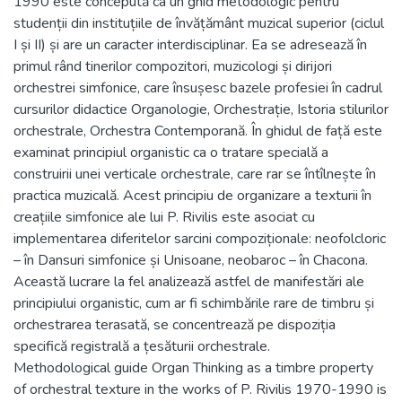
1990 este concepută ca un ghid metodologic pentru
studenții din instituțiile de învățământ muzical superior (ciclul
I și II) și are un caracter interdisciplinar. Ea se adresează în
primul rând tinerilor compozitori, muzicologi și dirijori
orchestrei simfonice, care însușesc bazele profesiei în cadrul
cursurilor didactice Organologie, Orchestrație, Istoria stilurilor
orchestrale, Orchestra Contemporană. În ghidul de față este
examinat principiul organistic ca o tratare specială a
construirii unei verticale orchestrale, care rar se întîlnește în
practica muzicală. Acest principiu de organizare a texturii în
creațiile simfonice ale lui P. Rivilis este asociat cu
implementarea diferitelor sarcini compoziționale: neofolcloric
– în Dansuri simfonice și Unisoane, neobaroc – în Chacona.
Această lucrare la fel analizează astfel de manifestări ale
principiului organistic, cum ar fi schimbările rare de timbru și
orchestrarea terasată, se concentrează pe dispoziția
specifică registrală a țesăturii orchestrale.
Methodological guide Organ Thinking as a timbre property
of orchestral texture in the works of P. Rivilis 1970-1990 is