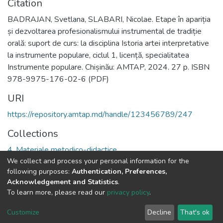
Citation
BADRAJAN, Svetlana, SLABARI, Nicolae. Etape în apariția
și dezvoltarea profesionalismului instrumental de tradiție
orală: suport de curs: la disciplina Istoria artei interpretative
la instrumente populare, ciclul 1, licență, specialitatea
Instrumente populare. Chișinău: AMTAP, 2024. 27 p. ISBN
978-9975-176-02-6 (PDF)
URI
https://repository.amtap.md/handle/123456789/247
Collections
4. Materiale metodico-didactice
We collect and process your personal information for the
following purposes:
Authentication, Preferences,
Full item page
Acknowledgement and Statistics
.
To learn more, please read our
privacy policy
.
DSpace software
copyright © 2002-2026
LYRASIS
Cookie
Privacy
End User
Send
Customize
Decline
That's ok
settings
policy
Agreement
Feedback