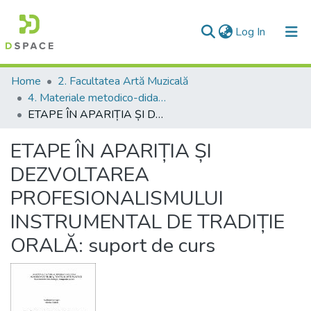
(current)
Log In
Communities & Collections
Home
2. Facultatea Artă Muzicală
4. Materiale metodico-didactice
All of DSpace
ETAPE ÎN APARIȚIA ȘI DEZVOLTAREA PROFESIONALISMULUI INSTRUMENTAL DE TRADIȚIE ORALĂ: suport de curs
Statistics
ETAPE ÎN APARIȚIA ȘI
DEZVOLTAREA
PROFESIONALISMULUI
INSTRUMENTAL DE TRADIȚIE
ORALĂ: suport de curs