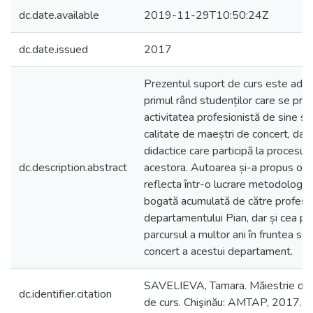
dc.date.available
2019-11-29T10:50:24Z
dc.date.issued
2017
Prezentul suport de curs este adresa
primul rând studenților care se pr
activitatea profesionistă de sine st
calitate de maeștri de concert, dar ș
didactice care participă la procesul 
dc.description.abstract
acestora. Autoarea și-a propus obie
reflecta într-o lucrare metodologic
bogată acumulată de către profesor
departamentului Pian, dar și cea pr
parcursul a multor ani în fruntea se
concert a acestui departament.
SAVELIEVA, Tamara. Măiestrie de 
dc.identifier.citation
de curs. Chişinău: AMTAP, 2017.