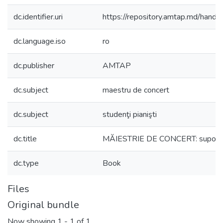
dc.identifier.uri
https://repository.amtap.md/han
dc.language.iso
ro
dc.publisher
AMTAP
dc.subject
maestru de concert
dc.subject
studenţi pianişti
dc.title
MĂIESTRIE DE CONCERT: suport 
dc.type
Book
Files
Original bundle
Now showing
1 - 1 of 1