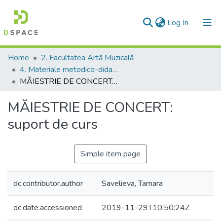
(current)
Log In
Communities & Collections
Home
2. Facultatea Artă Muzicală
4. Materiale metodico-didactice
All of DSpace
MĂIESTRIE DE CONCERT: suport de curs
Statistics
MĂIESTRIE DE CONCERT:
suport de curs
Simple item page
dc.contributor.author
Savelieva, Tamara
dc.date.accessioned
2019-11-29T10:50:24Z