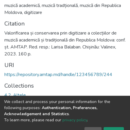
muzică academică
,
muzică tradțională
,
muzică din Republica
Moldova
,
digitizare
Citation
Valorificarea și conservarea prin digitizare a colecțiilor de
muzică academică și tradițională din Republica Moldova: conf.
șt. AMTAP. Red. resp.: Larisa Balaban. Chișinău: Valinex,
2023. 160 p.
URI
https://repository.amtap.md/handle/123456789/244
Collections
4.2. Altele
We collect and process your personal information for the
following purposes:
Authentication, Preferences,
Full item page
Acknowledgement and Statistics
.
To learn more, please read our
privacy policy
.
DSpace software
copyright © 2002-2026
LYRASIS