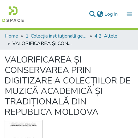
(current)
Log In
Communities & Collections
Home
1. Colecţia instituţională generală
4.2. Altele
VALORIFICAREA ȘI CONSERVAREA PRIN DIGITIZARE A COLECȚIILOR DE MUZICĂ ACADEMICĂ ȘI TRADIȚIONALĂ DIN REPUBLICA MOLDOVA
All of DSpace
VALORIFICAREA ȘI
Statistics
CONSERVAREA PRIN
DIGITIZARE A COLECȚIILOR DE
MUZICĂ ACADEMICĂ ȘI
TRADIȚIONALĂ DIN
REPUBLICA MOLDOVA