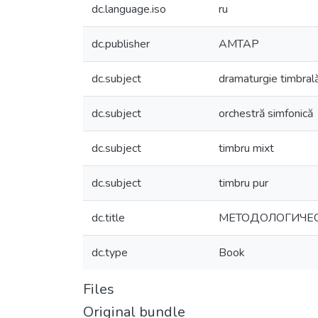
dc.language.iso
ru
dc.publisher
AMTAP
dc.subject
dramaturgie timbral
dc.subject
orchestră simfonică
dc.subject
timbru mixt
dc.subject
timbru pur
dc.title
МЕТОДОЛОГИЧЕСК
dc.type
Book
Files
Original bundle