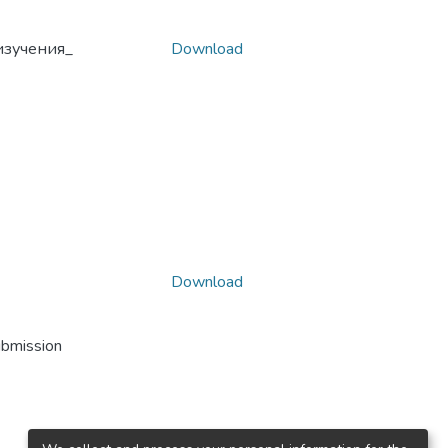
изучения_
Download
Download
ubmission