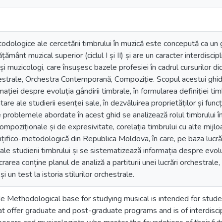
dologice ale cercetării timbrului în muzică este concepută ca un
vățământ muzical superior (ciclul I și II) și are un caracter interdisc
 și muzicologi, care însușesc bazele profesiei în cadrul cursurilor d
rchestrale, Orchestra Contemporană, Сompoziție. Scopul acestui ghi
ției despre evoluția gândirii timbrale, în formularea definiției timbr
e ale studierii esenței sale, în dezvăluirea proprietăților și funcții
e problemele abordate în acest ghid se analizează rolul timbrului î
compoziționale și de expresivitate, corelația timbrului cu alte mij
ințifico-metodologică din Republica Moldova, în care, pe baza lucră
le studierii timbrului și se sistematizează informația despre evolu
crarea conține planul de analiză a partiturii unei lucrări orchestrale
și un test la istoria stilurilor orchestrale.
 Methodological base for studying musical is intended for student
t offer graduate and post-graduate programs and is of interdiscipli