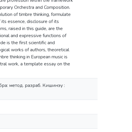
ture profession within the framework
emporary Orchestra and Composition.
ution of timbre thinking, formulate
its essence, disclosure of its
s, raised in this guide, are the
ional and expressive functions of
 is the first scientific and
ical works of authors, theoretical
mbre thinking in European music is
stral work, a template essay on the
а: метод. разраб. Кишинэу :