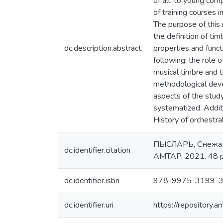
of all, to young co
of training courses 
The purpose of this 
the definition of ti
dc.description.abstract
properties and funct
following: the role 
musical timbre and t
methodological deve
aspects of the study
systematized. Additi
History of orchestra
ПЫСЛАРЬ, Снежана
dc.identifier.citation
AMTAP, 2021. 48 
dc.identifier.isbn
978-9975-3199-3
dc.identifier.uri
https://repository