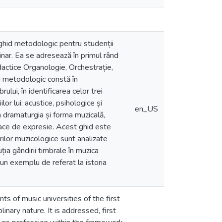
 ghid metodologic pentru studenții
iplinar. Ea se adresează în primul rând
idactice Organologie, Orchestrație,
d metodologic constă în
ului, în identificarea celor trei
lor lui: acustice, psihologice și
en_US
n dramaturgia și forma muzicală,
loace de expresie. Acest ghid este
rilor muzicologice sunt analizate
ția gândirii timbrale în muzica
, un exemplu de referat la istoria
s of music universities of the first
nary nature. It is addressed, first