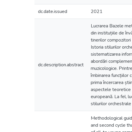
dc.date.issued
2021
Lucrarea Bazele meto
din instituțiile de în
tinerilor compozitori
Istoria stilurilor o
sistematizarea informa
abordări complementar
dc.description.abstract
muzicologice. Printr
îmbinarea funcțiilor 
prima încercarea ști
aspectele teoretice a
europeană. La fel, lu
stilurilor orchestrale 
Methodological guide
and second cycle tha