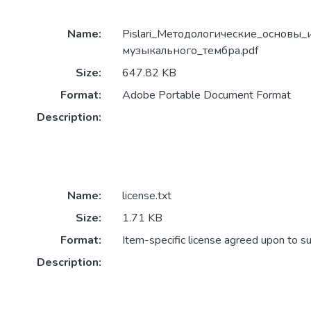
Name:
Pislari_Методологические_основы_
музыкального_тембра.pdf
Size:
647.82 KB
Format:
Adobe Portable Document Format
Description:
Name:
license.txt
Size:
1.71 KB
Format:
Item-specific license agreed upon to s
Description: