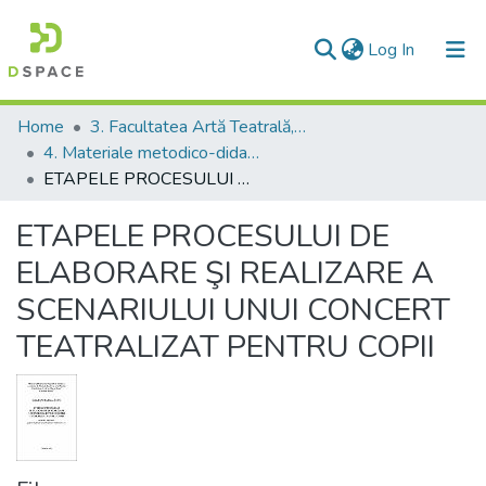
(current)
Log In
Communities & Collections
Home
3. Facultatea Artă Teatrală, Coregrafică şi Multimedia
4. Materiale metodico-didactice
All of DSpace
ETAPELE PROCESULUI DE ELABORARE ŞI REALIZARE A SCENARIULUI UNUI CONCERT TEATRALIZAT PENTRU COPII
Statistics
ETAPELE PROCESULUI DE
ELABORARE ŞI REALIZARE A
SCENARIULUI UNUI CONCERT
TEATRALIZAT PENTRU COPII