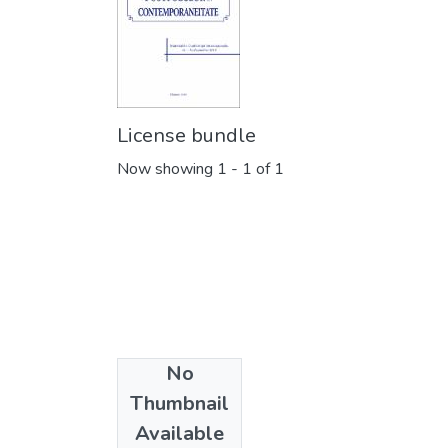
License bundle
Now showing
1 - 1 of 1
No
Collections
Thumbnail
4.2. Altele
Available