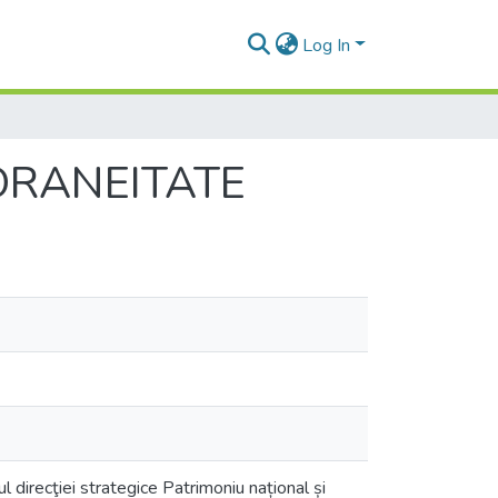
Log In
ORANEITATE
l direcţiei strategice Patrimoniu național și