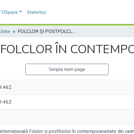
of DSpace
Statistics
Altele
FOLCLOR ȘI POSTFOLCLOR ÎN CONTEMPORANEITATE
TFOLCLOR ÎN CONTEMP
Simple item page
9:46Z
9:46Z
internațională Folclor și postfolclor în contemporaneitate din cadru