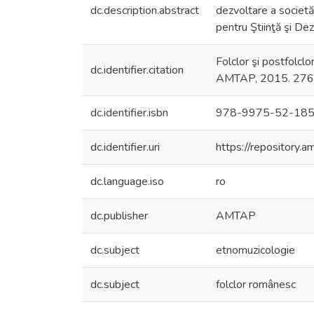
dc.description.abstract
dezvoltare a societăți
pentru Ştiinţă şi De
Folclor şi postfolcl
dc.identifier.citation
AMTAP, 2015. 276
dc.identifier.isbn
978-9975-52-185
dc.identifier.uri
https://repository
dc.language.iso
ro
dc.publisher
AMTAP
dc.subject
etnomuzicologie
dc.subject
folclor românesc