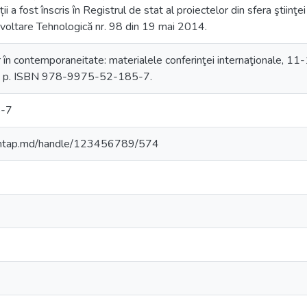
i a fost înscris în Registrul de stat al proiectelor din sfera ştiinţe
zvoltare Tehnologică nr. 98 din 19 mai 2014.
or în contemporaneitate: materialele conferinţei internaţionale, 1
 p. ISBN 978-9975-52-185-7.
-7
.amtap.md/handle/123456789/574