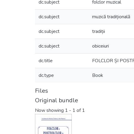
dc.subject
folclor muzical
dc.subject
muzică tradițională
dc.subject
tradiții
dc.subject
obiceiuri
dc.title
FOLCLOR ȘI POS
dc.type
Book
Files
Original bundle
Now showing
1 - 1 of 1