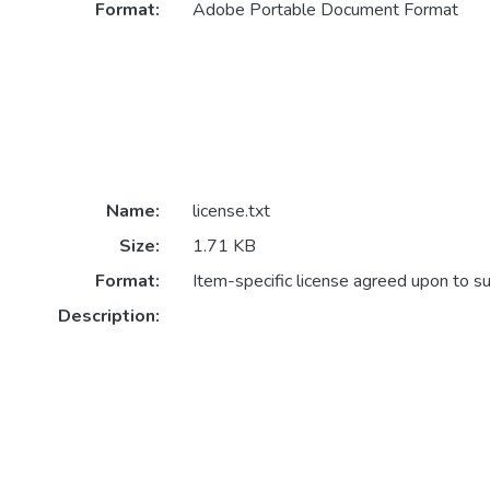
Format:
Adobe Portable Document Format
Name:
license.txt
Size:
1.71 KB
Format:
Item-specific license agreed upon to s
Description: