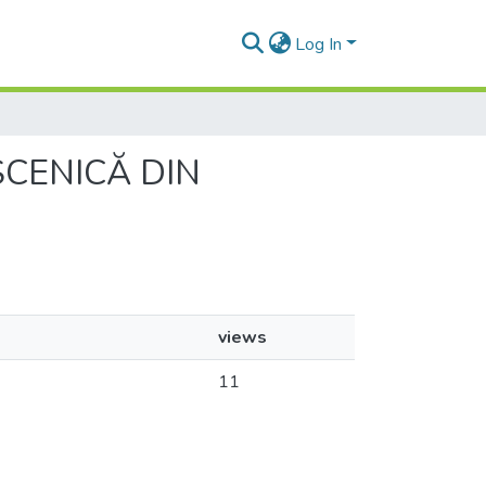
Log In
 SCENICĂ DIN
views
11