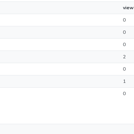
view
0
0
0
2
0
1
0