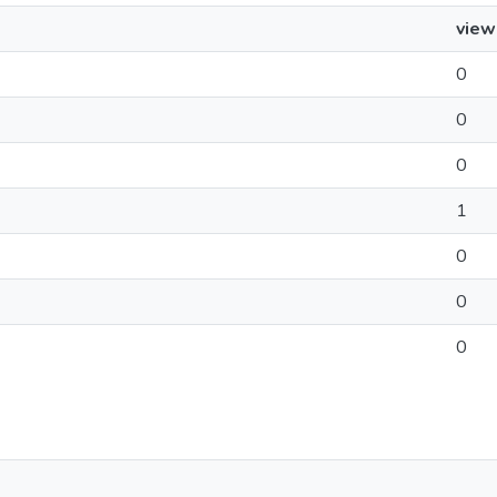
view
0
0
0
1
0
0
0