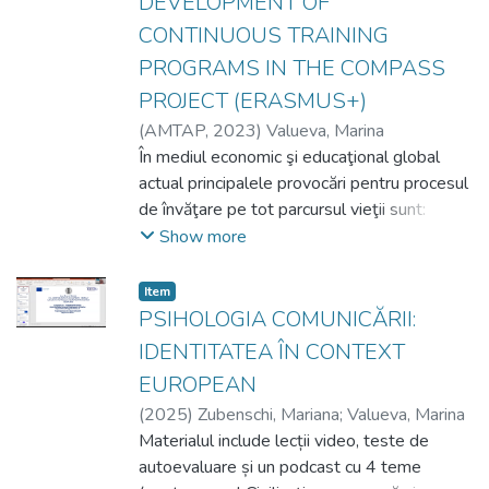
DEVELOPMENT OF
CONTINUOUS TRAINING
PROGRAMS IN THE COMPASS
PROJECT (ERASMUS+)
(
AMTAP
,
2023
)
Valueva, Marina
În mediul economic şi educaţional global
actual principalele provocări pentru procesul
de învăţare pe tot parcursul vieţii sunt:
inducerea oportunităţilor de învăţare
Show more
informală, stimularea învăţării automatizate,
acceptarea învăţării autofinanţate,
Item
stimularea participării universale la procesul
PSIHOLOGIA COMUNICĂRII:
de învăţare.
IDENTITATEA ÎN CONTEXT
Dezvoltarea societăţii informaţionale şi
EUROPEAN
răspândirea pe scară largă a tehnologiei
(
2025
)
Zubenschi, Mariana
;
Valueva, Marina
informaţiei dau naştere la noi oportunităţi de
Materialul include lecții video, teste de
învăţare, orientează diversele puncte de
autoevaluare și un podcast cu 4 teme
vedere şi practicile consacrate spre