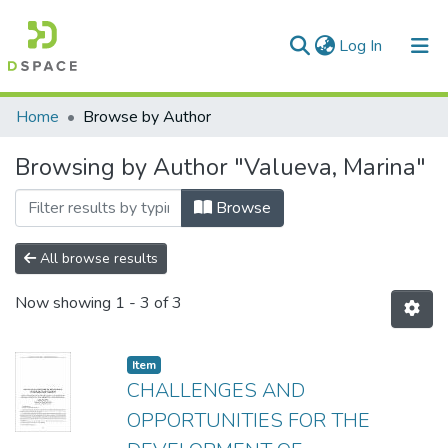
(current)
Log In
Communities & Collections
Home
Browse by Author
All of DSpace
Browsing by Author "Valueva, Marina"
Browse
All browse results
Now showing
1 - 3 of 3
Item
CHALLENGES AND
OPPORTUNITIES FOR THE