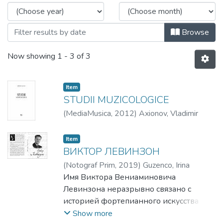
Browse
Now showing
1 - 3 of 3
Item
STUDII MUZICOLOGICE
(
MediaMusica
,
2012
)
Axionov, Vladimir
Item
ВИКТОР ЛЕВИНЗОН
(
Notograf Prim
,
2019
)
Guzenco, Irina
Имя Виктора Вениаминовича
Левинзона неразрывно связано с
историей фортепианного искусства
Республики Молдова: с концертным
Show more