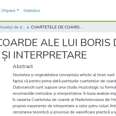
of DSpace
Statistics
2. Rezumatele tezelor de doctor
CVARTETELE DE COARDE ALE LUI BORIS DUBOSARSCHI: ASPECTE DE STIL ȘI INTERPRETARE
COARDE ALE LUI BORIS
 ȘI INTERPRETARE
Abstract
Noutatea și originalitatea conceptului artistic al tezei sun
faptul că pentru prima dată partiturile cvartetelor de coa
Dubosarschi sunt supuse unui studiu muzicologic cu formu
recomandări metodice și interpretative, în baza analizei imp
în varianta Cvartetului de coarde al Radioteleviziunii din Mo
propriei experiențe de interpretare a celor patru cicluri, îm
cercetarea teoretică și procesul de valorificare practică a lu