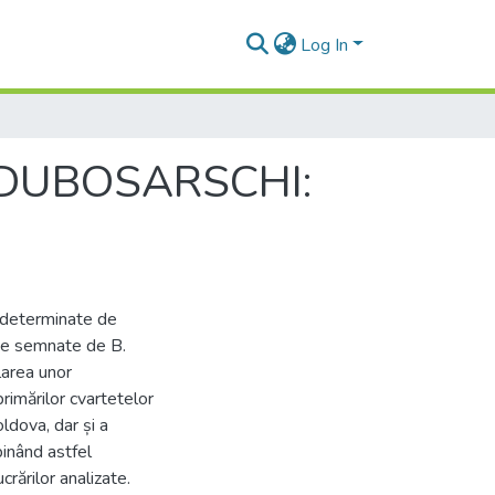
Log In
 DUBOSARSCHI:
t determinate de
rde semnate de B.
larea unor
rimărilor cvartetelor
ldova, dar și a
binând astfel
crărilor analizate.