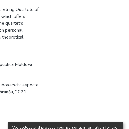
e String Quartets of
 which offers
he quartet’s
 on personal
 theoretical
epublica Moldova
ubosarschi: aspecte
Chișinău, 2021.
We collect and process your personal information for the