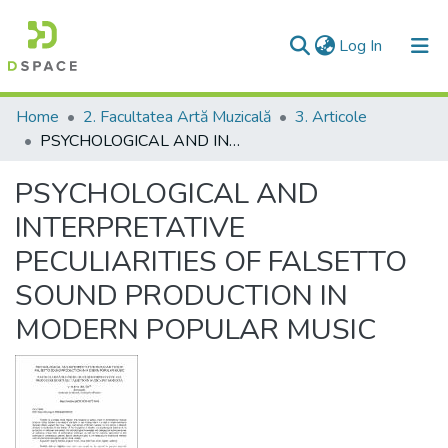
(current)
Log In
Communities & Collections
Home
2. Facultatea Artă Muzicală
3. Articole
PSYCHOLOGICAL AND INTERPRETATIVE PECULIARITIES OF FALSETTO SOUND PRODUCTION IN MODERN POPULAR MUSIC
All of DSpace
PSYCHOLOGICAL AND
Statistics
INTERPRETATIVE
PECULIARITIES OF FALSETTO
SOUND PRODUCTION IN
MODERN POPULAR MUSIC