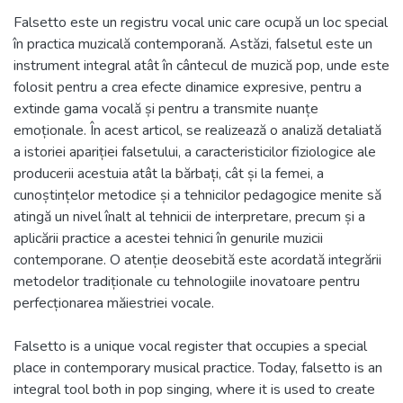
Falsetto este un registru vocal unic care ocupă un loc special
în practica muzicală contemporană. Astăzi, falsetul este un
instrument integral atât în cântecul de muzică pop, unde este
folosit pentru a crea efecte dinamice expresive, pentru a
extinde gama vocală și pentru a transmite nuanțe
emoționale. În acest articol, se realizează o analiză detaliată
a istoriei apariției falsetului, a caracteristicilor fiziologice ale
producerii acestuia atât la bărbați, cât și la femei, a
cunoștințelor metodice și a tehnicilor pedagogice menite să
atingă un nivel înalt al tehnicii de interpretare, precum și a
aplicării practice a acestei tehnici în genurile muzicii
contemporane. O atenție deosebită este acordată integrării
metodelor tradiționale cu tehnologiile inovatoare pentru
perfecționarea măiestriei vocale.
Falsetto is a unique vocal register that occupies a special
place in contemporary musical practice. Today, falsetto is an
integral tool both in pop singing, where it is used to create