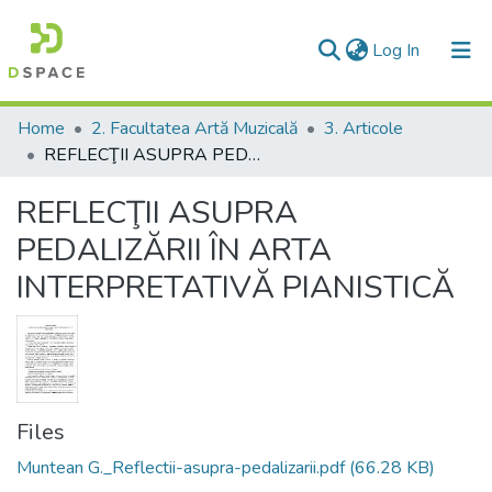
(current)
Log In
Communities & Collections
Home
2. Facultatea Artă Muzicală
3. Articole
REFLECŢII ASUPRA PEDALIZĂRII ÎN ARTA INTERPRETATIVĂ PIANISTICĂ
All of DSpace
REFLECŢII ASUPRA
Statistics
PEDALIZĂRII ÎN ARTA
INTERPRETATIVĂ PIANISTICĂ
Files
Muntean G._Reflectii-asupra-pedalizarii.pdf
(66.28 KB)