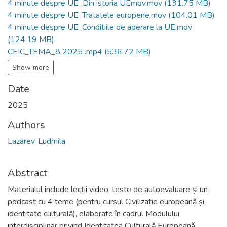
4 minute despre UE_Din istoria UEmov.mov
(131.75 MB)
4 minute despre UE_Tratatele europene.mov
(104.01 MB)
4 minute despre UE_Conditiile de aderare la UE.mov
(124.19 MB)
CEIC_TEMA_8 2025 .mp4
(536.72 MB)
Show more
Date
2025
Authors
Lazarev, Ludmila
Abstract
Materialul include lecții video, teste de autoevaluare și un
podcast cu 4 teme (pentru cursul Civilizație europeană și
identitate culturală), elaborate în cadrul Modulului
interdisciplinar privind Identitatea Culturală Europeană,