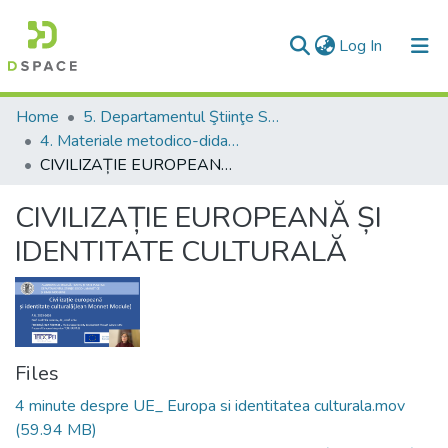
(current)
Log In
Communities & Collections
Home
5. Departamentul Ştiinţe Socio-Umanistice şi Limbi Moderne
4. Materiale metodico-didactice
All of DSpace
CIVILIZAȚIE EUROPEANĂ ȘI IDENTITATE CULTURALĂ
Statistics
CIVILIZAȚIE EUROPEANĂ ȘI
IDENTITATE CULTURALĂ
Files
4 minute despre UE_ Europa si identitatea culturala.mov
(59.94 MB)