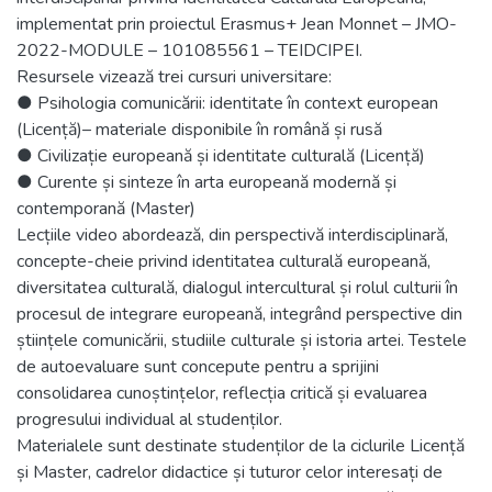
implementat prin proiectul Erasmus+ Jean Monnet – JMO-
2022-MODULE – 101085561 – TEIDCIPEI.
Resursele vizează trei cursuri universitare:
● Psihologia comunicării: identitate în context european
(Licență)– materiale disponibile în română și rusă
● Civilizație europeană și identitate culturală (Licență)
● Curente și sinteze în arta europeană modernă și
contemporană (Master)
Lecțiile video abordează, din perspectivă interdisciplinară,
concepte-cheie privind identitatea culturală europeană,
diversitatea culturală, dialogul intercultural și rolul culturii în
procesul de integrare europeană, integrând perspective din
științele comunicării, studiile culturale și istoria artei. Testele
de autoevaluare sunt concepute pentru a sprijini
consolidarea cunoștințelor, reflecția critică și evaluarea
progresului individual al studenților.
Materialele sunt destinate studenților de la ciclurile Licență
și Master, cadrelor didactice și tuturor celor interesați de