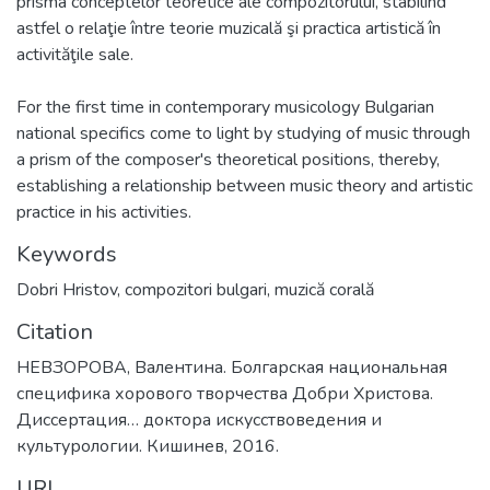
prisma conceptelor teoretice ale compozitorului, stabilind
astfel o relaţie între teorie muzicală şi practica artistică în
activităţile sale.
For the first time in contemporary musicology Bulgarian
national specifics come to light by studying of music through
a prism of the composer's theoretical positions, thereby,
establishing a relationship between music theory and artistic
practice in his activities.
Keywords
Dobri Hristov
,
compozitori bulgari
,
muzică corală
Citation
НЕВЗОРОВА, Валентина. Болгарская национальная
специфика хорового творчества Добри Христова.
Диссертация… доктора искусствоведения и
культурологии. Кишинев, 2016.
URI