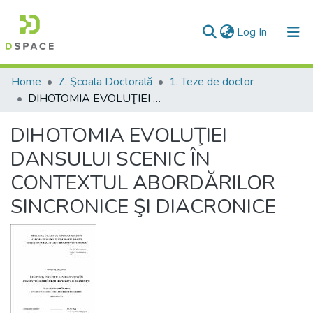
(current)
Log In
Communities & Collections
Home
7. Şcoala Doctorală
1. Teze de doctor
DIHOTOMIA EVOLUŢIEI DANSULUI SCENIC ÎN CONTEXTUL ABORDĂRILOR SINCRONICE ŞI DIACRONICE
All of DSpace
DIHOTOMIA EVOLUŢIEI
Statistics
DANSULUI SCENIC ÎN
CONTEXTUL ABORDĂRILOR
SINCRONICE ŞI DIACRONICE