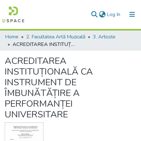
(current)
Log In
Communities & Collections
Home
2. Facultatea Artă Muzicală
3. Articole
ACREDITAREA INSTITUȚIONALĂ CA INSTRUMENT DE ÎMBUNĂTĂȚIRE A PERFORMANȚEI UNIVERSITARE
All of DSpace
ACREDITAREA
Statistics
INSTITUȚIONALĂ CA
INSTRUMENT DE
ÎMBUNĂTĂȚIRE A
PERFORMANȚEI
UNIVERSITARE