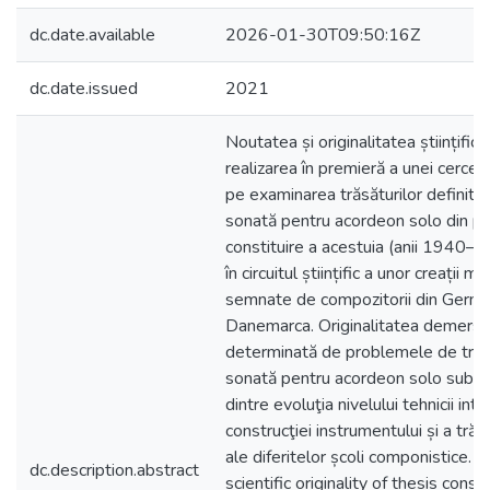
dc.date.available
2026-01-30T09:50:16Z
dc.date.issued
2021
Noutatea și originalitatea științifică
realizarea în premieră a unei cerce
pe examinarea trăsăturilor definitor
sonată pentru acordeon solo din p
constituire a acestuia (anii 1940–1
în circuitul științific a unor creații m
semnate de compozitorii din Germani
Danemarca. Originalitatea demersulu
determinată de problemele de trat
sonată pentru acordeon solo sub as
dintre evoluţia nivelului tehnicii inte
construcţiei instrumentului și a trăs
ale diferitelor școli componistice. 
dc.description.abstract
scientific originality of thesis consis