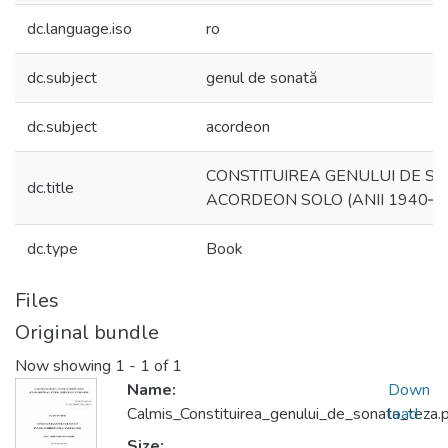
dc.language.iso
ro
dc.subject
genul de sonată
dc.subject
acordeon
CONSTITUIREA GENULUI DE S
dc.title
ACORDEON SOLO (ANII 1940‒1
dc.type
Book
Files
Original bundle
Now showing
1 - 1 of 1
Name:
Down
Calmis_Constituirea_genului_de_sonata_teza.
load
Size: