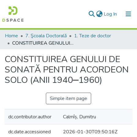
(current)
Log In
Communities & Collections
Home
7. Şcoala Doctorală
1. Teze de doctor
CONSTITUIREA GENULUI DE SONATĂ PENTRU ACORDEON SOLO (ANII 1940‒1960)
All of DSpace
CONSTITUIREA GENULUI DE
Statistics
SONATĂ PENTRU ACORDEON
SOLO (ANII 1940‒1960)
Simple item page
dc.contributor.author
Calmîș, Dumitru
dc.date.accessioned
2026-01-30T09:50:16Z