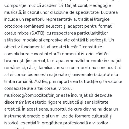
Compoziție muzică academică, Dirijat coral, Pedagogie
muzicală, în cadrul unor discipline de specialitate. Lucrarea
include un repertoriu reprezentativ al tradiției liturgice
ortodoxe românești, selectat și adaptat pentru formații
corale mixte (SATB), cu respectarea particularităților
stilistice, modale și expresive ale cântării bisericești. Un
obiectiv fundamental al acestei lucrări îl constituie
consolidarea cunoștințelor în domeniul istoriei cântării
bisericești (în special, la etapa armonizărilor corale în spațiul
românesc), cât și familiarizarea cu un repertoriu consacrat al
artei corale bisericești naționale și universale (adaptate la
limba română). Astfel, prin raportarea la tradiție și la valorile
consacrate ale artei corale, viitorul
muzicolog/compozitor/dirijor este încurajat să dezvolte
discernământ estetic, rigoare stilistică și sensibilitate
artistică. În acest sens, suportul de curs devine nu doar un
instrument practic, ci și un mijloc de formare culturală și
istorică, esențial în pregătirea profesională a viitorilor