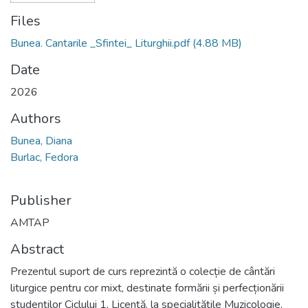
Files
Bunea. Cantarile _Sfintei_ Liturghii.pdf
(4.88 MB)
Date
2026
Authors
Bunea, Diana
Burlac, Fedora
Publisher
AMTAP
Abstract
Prezentul suport de curs reprezintă o colecție de cântări
liturgice pentru cor mixt, destinate formării și perfecționării
studenților Ciclului 1, Licență, la specialitățile Muzicologie,