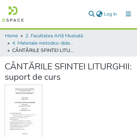
(current)
Log In
Communities & Collections
Home
2. Facultatea Artă Muzicală
4. Materiale metodico-didactice
All of DSpace
CÂNTĂRILE SFINTEI LITURGHII: suport de curs
Statistics
CÂNTĂRILE SFINTEI LITURGHII:
suport de curs