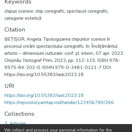
Keywords
chipuri scenice
,
chip coregrafic
,
spectacol coregrafic
,
categorie estetică
Citation
BEȚIȘOR, Angela. Tipologizarea chipurilor scenice în
procesul creării spectacolului coregrafic. In: Învățământul
artistic – dimensiuni culturale: conf. șt. intern., 07 apr. 2023.
Chișinău: Notograf Prim, 2023, pp. 112-115. ISBN 978-
9975-84-202-0. ISMN 979-0-3481-0121-7 DOI
https://doi.org/10.55383/iadc2023.18
URI
https://doi.org/10.55383/iadc2023.18
https://repository.amtap.md/handle/123456789/266
Collections
3. Articole
We collect and process your personal information for the