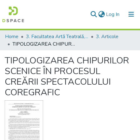
(current)
Log In
Communities & Collections
Home
3. Facultatea Artă Teatrală, Coregrafică şi Multimedia
3. Articole
TIPOLOGIZAREA CHIPURILOR SCENICE ÎN PROCESUL CREĂRII SPECTACOLULUI COREGRAFIC
All of DSpace
TIPOLOGIZAREA CHIPURILOR
Statistics
SCENICE ÎN PROCESUL
CREĂRII SPECTACOLULUI
COREGRAFIC