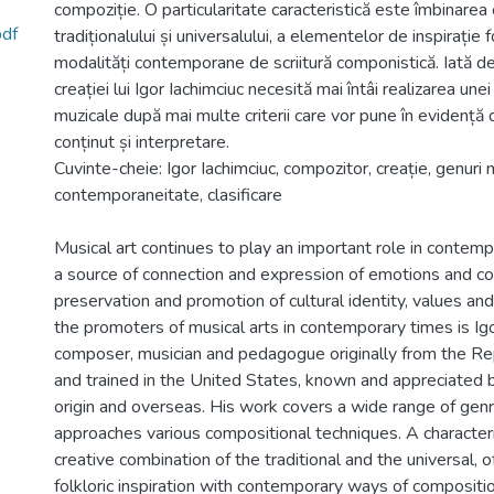
compoziție. O particularitate caracteristică este îmbinarea 
pdf
tradiționalului și universalului, a elementelor de inspirație f
modalități contemporane de scriitură componistică. Iată d
creației lui Igor Iachimciuc necesită mai întâi realizarea unei c
muzicale după mai multe criterii care vor pune în evidență 
conținut și interpretare.
Cuvinte-cheie: Igor Iachimciuc, compozitor, creație, genuri m
contemporaneitate, clasificare
Musical art continues to play an important role in contemp
a source of connection and expression of emotions and con
preservation and promotion of cultural identity, values and
the promoters of musical arts in contemporary times is Igo
composer, musician and pedagogue originally from the Re
and trained in the United States, known and appreciated bo
origin and overseas. His work covers a wide range of gen
approaches various compositional techniques. A characteris
creative combination of the traditional and the universal, 
folkloric inspiration with contemporary ways of compositio