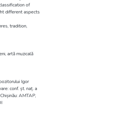
lassification of
ght different aspects
es, tradition,
eni
,
artă muzicală
ozitorului Igor
are: conf. șt. naț. a
. Chișinău: AMTAP,
I