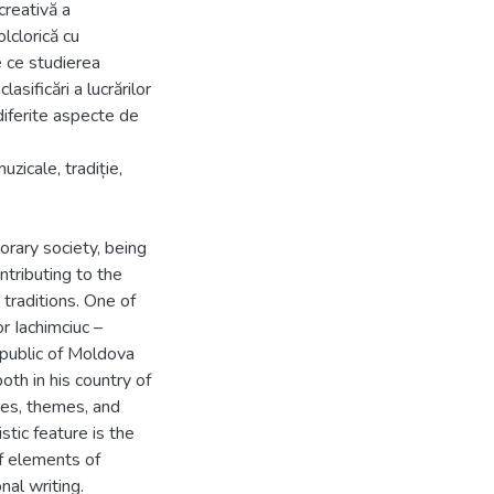
creativă a
olclorică cu
e ce studierea
lasificări a lucrărilor
diferite aspecte de
uzicale, tradiție,
orary society, being
tributing to the
 traditions. One of
r Iachimciuc –
public of Moldova
th in his country of
res, themes, and
tic feature is the
of elements of
nal writing.