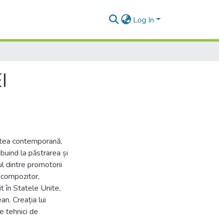
Log In
I
tatea contemporană,
ibuind la păstrarea și
nul dintre promotorii
 compozitor,
t în Statele Unite,
an. Creația lui
e tehnici de