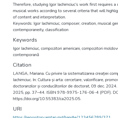
Therefore, studying Igor Iachimciuc’s work first requires a c
musical works according to several criteria that will highli
of content and interpretation.
Keywords: Igor Iachimciuc, composer, creation, musical genr
contemporaneity, classification
Keywords
Igor Iachimciuc
,
compozitori americani
,
compozitori moldov
contemporană
Citation
LANGA, Mariana. Cu privire la sistematizarea creației comp
Iachimciuc. In: Cultura și arta: cercetare, valorificare, promov
doctoranzilor și conducătorilor de doctorat, 09 dec. 2024
2025, pp. 37–44. ISBN 978-9975-176-06-4 (PDF). DO
https://doi.org/10.55383/ca2025.05.
URI
https://repository.amtap.md/handle/123456789/371