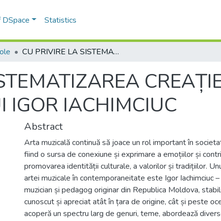
of DSpace
Statistics
cole
CU PRIVIRE LA SISTEMATIZAREA CREAȚIEI COMPOZITORULUI IGOR IACHIMCIUC
ISTEMATIZAREA CREAȚIE
 IGOR IACHIMCIUC
Abstract
Arta muzicală continuă să joace un rol important în socie
fiind o sursa de conexiune și exprimare a emoțiilor și contr
promovarea identității culturale, a valorilor și tradițiilor. U
artei muzicale în contemporaneitate este Igor Iachimciuc –
muzician și pedagog originar din Republica Moldova, stabili
cunoscut și apreciat atât în țara de origine, cât și peste oce
acoperă un spectru larg de genuri, teme, abordează divers