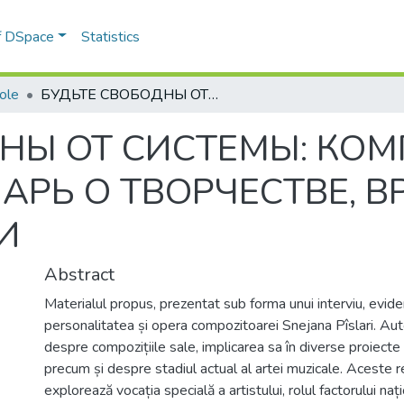
of DSpace
Statistics
cole
БУДЬТЕ СВОБОДНЫ ОТ СИСТЕМЫ: КОМПОЗИТОР СНЕЖАНА ПЫСЛАРЬ О ТВОРЧЕСТВЕ, ВРЕМЕНИ И ВИРТУАЛЬНОСТИ
НЫ ОТ СИСТЕМЫ: КО
РЬ О ТВОРЧЕСТВЕ, В
И
Abstract
Materialul propus, prezentat sub forma unui interviu, evide
personalitatea și opera compozitoarei Snejana Pîslari. Au
despre compozițiile sale, implicarea sa în diverse proiecte cr
precum și despre stadiul actual al artei muzicale. Aceste r
explorează vocația specială a artistului, rolul factorului nați