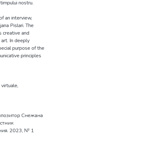
 timpului nostru.
of an interview,
ana Pislari. The
s creative and
 art. In deeply
pecial purpose of the
municative principles
 virtuale
,
мпозитор Снежана
естник
ия. 2023, № 1