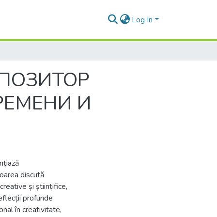
Log In
МПОЗИТОР
РЕМЕНИ И
nțiază
toarea discută
eative și științifice,
eflecții profunde
onal în creativitate,