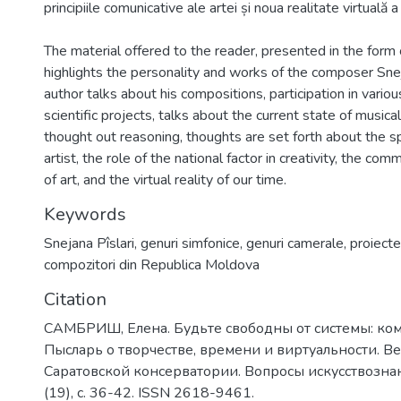
principiile comunicative ale artei și noua realitate virtuală a
The material offered to the reader, presented in the form 
highlights the personality and works of the composer Snej
author talks about his compositions, participation in variou
scientific projects, talks about the current state of musical
thought out reasoning, thoughts are set forth about the s
artist, the role of the national factor in creativity, the com
of art, and the virtual reality of our time.
Keywords
Snejana Pîslari
,
genuri simfonice
,
genuri camerale
,
proiecte
compozitori din Republica Moldova
Citation
САМБРИШ, Елена. Будьте свободны от системы: ко
Пысларь о творчестве, времени и виртуальности. В
Саратовской консерватории. Вопросы искусствознан
(19), с. 36-42. ISSN 2618-9461.