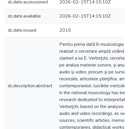
dc.date.accessioned
2026-02-15T14:15:10Z
dc.date.available
2026-02-15T14:15:10Z
dc.date.issued
2015
Pentru prima dată în muzicologia a
realizat o cercetare amplă vizând ar
clarinet a lui E. Verbeţchi, cerceta
pe analiza materiei sonore, şi anume
audio şi video, precum şi pe sursele 
recenziile, articolele ştiinţifice, amint
dc.description.abstract
contemporanilor, lucrările metodice.
in the national musicology has been
research dedicated to interpretative
Verbeţchi, based on the analysis of
audio and video recordings, as well
sources, scientific articles, memorie
contemporaries, didactical works.