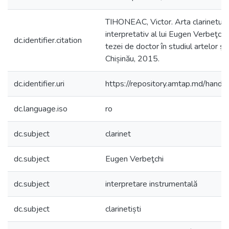
TIHONEAC, Victor. Arta clarinetului
interpretativ al lui Eugen Verbeţchi
dc.identifier.citation
tezei de doctor în studiul artelor şi 
Chișinău, 2015.
dc.identifier.uri
https://repository.amtap.md/han
dc.language.iso
ro
dc.subject
clarinet
dc.subject
Eugen Verbeţchi
dc.subject
interpretare instrumentală
dc.subject
clarinetiști