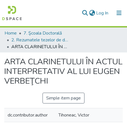
(current)
Log In
Communities & Collections
Home
7. Şcoala Doctorală
2. Rezumatele tezelor de doctor
All of DSpace
ARTA CLARINETULUI ÎN ACTUL INTERPRETATIV AL LUI EUGEN VERBEŢCHI
Statistics
ARTA CLARINETULUI ÎN ACTUL
INTERPRETATIV AL LUI EUGEN
VERBEŢCHI
Simple item page
dc.contributor.author
Tihoneac, Victor