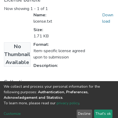
Now showing
1 - 1 of 1
Name:
Down
license.txt
load
Size:
1.71 KB
Format:
No
Item-specific license agreed
Thumbnail
upon to submission
Available
Description:
Collections
We collect and process your personal information for the
2. Rezumatele tezelor de doctor
following purposes:
Authentication, Preferences,
Acknowledgement and Statistics
.
To learn more, please read our
privacy policy
.
DSpace software
copyright © 2002-2026
LYRASIS
Cookie
Privacy
End User
Send
Customize
Decline
That's ok
settings
policy
Agreement
Feedback