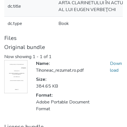
ARTA CLARINETULUI ÎN ACTUL
dc.title
AL LUI EUGEN VERBEŢCHI
dc.type
Book
Files
Original bundle
Now showing
1 - 1 of 1
Name:
Down
Tihoneac_rezumat.ro.pdf
load
Size:
384.65 KB
Format:
Adobe Portable Document
Format
License bundle