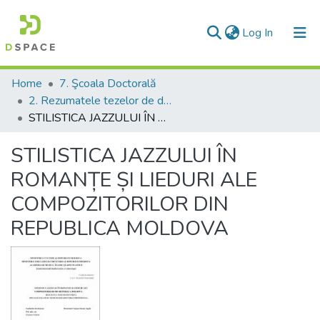
(current)
Log In
Communities & Collections
Home
7. Şcoala Doctorală
2. Rezumatele tezelor de doctor
All of DSpace
STILISTICA JAZZULUI ÎN ROMANȚE ȘI LIEDURI ALE COMPOZITORILOR DIN REPUBLICA MOLDOVA
Statistics
STILISTICA JAZZULUI ÎN
ROMANȚE ȘI LIEDURI ALE
COMPOZITORILOR DIN
REPUBLICA MOLDOVA