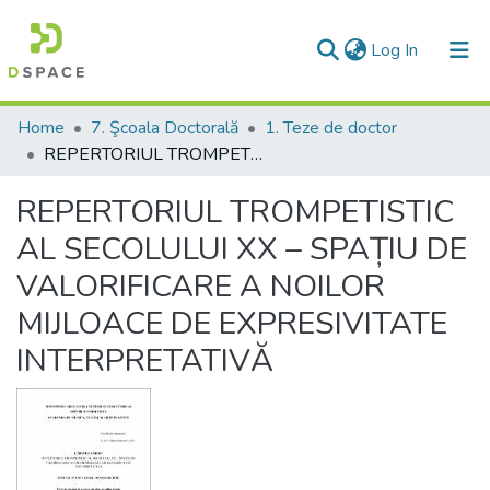
(current)
Log In
Communities & Collections
Home
7. Şcoala Doctorală
1. Teze de doctor
REPERTORIUL TROMPETISTIC AL SECOLULUI XX – SPAȚIU DE VALORIFICARE A NOILOR MIJLOACE DE EXPRESIVITATE INTERPRETATIVĂ
All of DSpace
REPERTORIUL TROMPETISTIC
Statistics
AL SECOLULUI XX – SPAȚIU DE
VALORIFICARE A NOILOR
MIJLOACE DE EXPRESIVITATE
INTERPRETATIVĂ