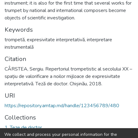
instrument; it is also for the first time that several works for
trumpet by national and international composers become
objects of scientific investigation.
Keywords
trompetă
,
expresivitate interpretativă
,
interpretare
instrumentală
Citation
CÂRSTEA, Sergiu. Repertoriul trompetistic al secolului XX –
spațiu de valorificare a noilor mijloace de expresivitate
interpretativă. Тeză de doctor. Chișinău, 2018.
URI
https://repository.amtap.md/handle/123456789/480
Collections
1. Teze de doctor
We collect and process your personal information for the