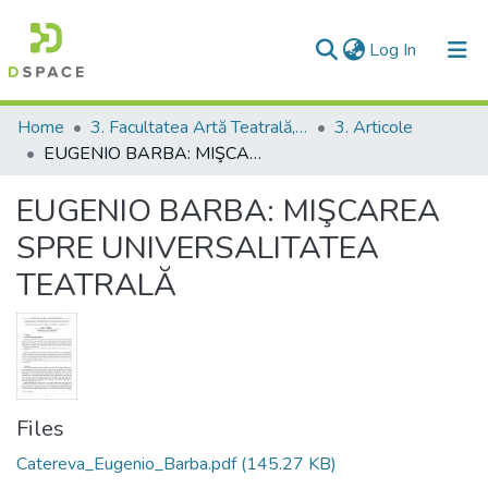
(current)
Log In
Communities & Collections
Home
3. Facultatea Artă Teatrală, Coregrafică şi Multimedia
3. Articole
EUGENIO BARBA: MIŞCAREA SPRE UNIVERSALITATEA TEATRALĂ
All of DSpace
EUGENIO BARBA: MIŞCAREA
Statistics
SPRE UNIVERSALITATEA
TEATRALĂ
Files
Catereva_Eugenio_Barba.pdf
(145.27 KB)