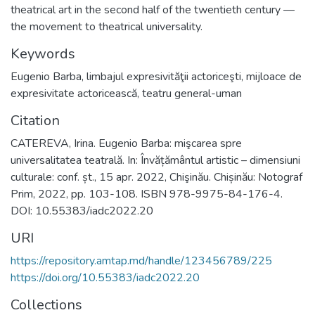
theatrical art in the second half of the twentieth century —
the movement to theatrical universality.
Keywords
Eugenio Barba
,
limbajul expresivităţii actoriceşti
,
mijloace de
expresivitate actoricească
,
teatru general-uman
Citation
CATEREVA, Irina. Eugenio Barba: mişcarea spre
universalitatea teatrală. In: Învățământul artistic – dimensiuni
culturale: conf. șt., 15 apr. 2022, Chişinău. Chișinău: Notograf
Prim, 2022, pp. 103-108. ISBN 978-9975-84-176-4.
DOI: 10.55383/iadc2022.20
URI
https://repository.amtap.md/handle/123456789/225
https://doi.org/10.55383/iadc2022.20
Collections