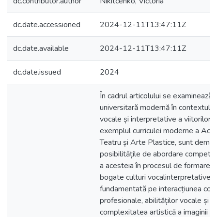
dc.contributor.author
Nikitcenko, Victoria
dc.date.accessioned
2024-12-11T13:47:11Z
dc.date.available
2024-12-11T13:47:11Z
dc.date.issued
2024
În cadrul articolului se examinează 
universitară modernă în contextul for
vocale și interpretative a viitorilor 
exemplul curriculei moderne a Aca
Teatru și Arte Plastice, sunt demo
posibilitățile de abordare competen
a acesteia în procesul de formare la
bogate culturi vocalinterpretative,
fundamentată pe interacțiunea co
profesionale, abilităților vocale și s
complexitatea artistică a imaginii cr