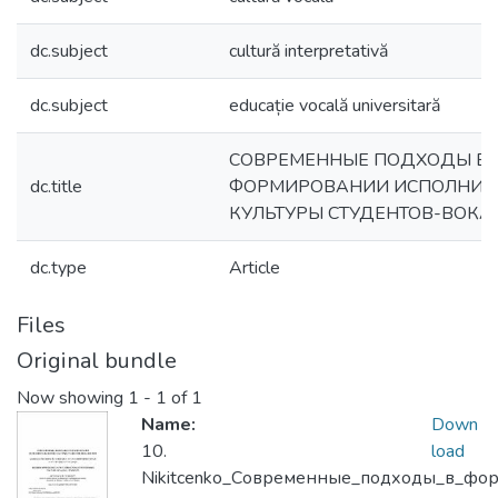
dc.subject
cultură interpretativă
dc.subject
educație vocală universitară
CОВРЕМЕННЫЕ ПОДХОДЫ В
dc.title
ФОРМИРОВАНИИ ИСПОЛНИТ
КУЛЬТУРЫ СТУДЕНТОВ-ВОКА
dc.type
Article
Files
Original bundle
Now showing
1 - 1 of 1
Name:
Down
10.
load
Nikitcenko_Современные_подходы_в_фор