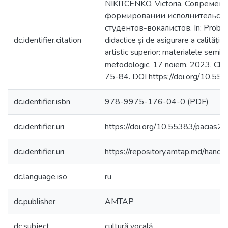
NIKITCENKO, Victoria. Совреме
формировании исполнительско
студентов-вокалистов. In: Probl
dc.identifier.citation
didactice și de asigurare a calității 
artistic superior: materialele semina
metodologic, 17 noiem. 2023. Chiș
75-84. DOI https://doi.org/10.55
dc.identifier.isbn
978-9975-176-04-0 (PDF)
dc.identifier.uri
https://doi.org/10.55383/pacias2
dc.identifier.uri
https://repository.amtap.md/han
dc.language.iso
ru
dc.publisher
AMTAP
dc.subject
cultură vocală