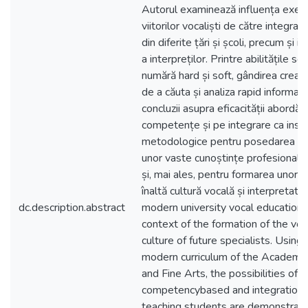
Autorul examinează influența exerc
viitorilor vocaliști de către integrarea
din diferite țări și școli, precum și i
a interpreților. Printre abilitățile so
numără hard și soft, gândirea creati
de a căuta și analiza rapid informați
concluzii asupra eficacității abordăr
competențe și pe integrare ca ins
metodologice pentru posedarea de 
unor vaste cunoștințe profesionale ș
și, mai ales, pentru formarea unor s
înaltă cultură vocală și interpretativă
dc.description.abstract
modern university vocal education 
context of the formation of the vo
culture of future specialists. Usin
modern curriculum of the Academy 
and Fine Arts, the possibilities of u
competencybased and integration 
teaching students are demonstrate