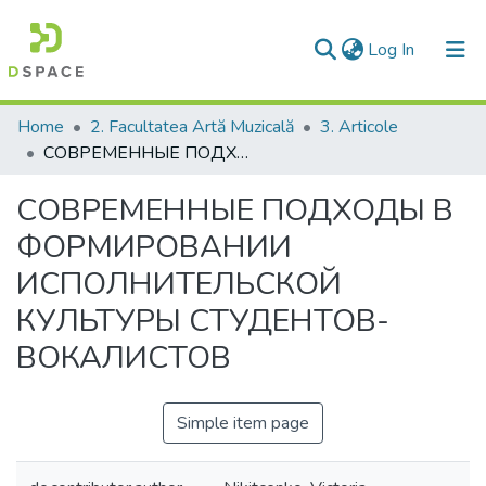
(current)
Log In
Communities & Collections
Home
2. Facultatea Artă Muzicală
3. Articole
CОВРЕМЕННЫЕ ПОДХОДЫ В ФОРМИРОВАНИИ ИСПОЛНИТЕЛЬСКОЙ КУЛЬТУРЫ СТУДЕНТОВ-ВОКАЛИСТОВ
All of DSpace
CОВРЕМЕННЫЕ ПОДХОДЫ В
Statistics
ФОРМИРОВАНИИ
ИСПОЛНИТЕЛЬСКОЙ
КУЛЬТУРЫ СТУДЕНТОВ-
ВОКАЛИСТОВ
Simple item page