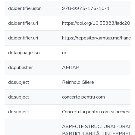
dc.identifier.isbn
978-9975-176-10-1
dc.identifier.uri
https://doi.org/10.55383/iadc202
dc.identifier.uri
https://repository.amtap.md/han
dc.language.iso
ro
dc.publisher
AMTAP
dc.subject
Reinhold Gliere
dc.subject
concerte pentru corn
dc.subject
Concertului pentru corn și orchestr
ASPECTE STRUCTURAL-DRAMA
PARTICULARITĂȚI INTERPRETAT