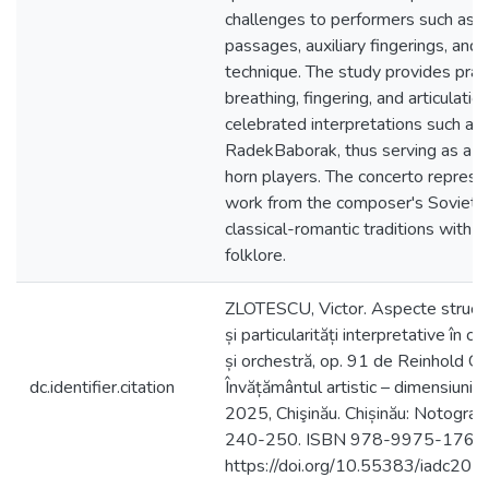
challenges to performers such as 
passages, auxiliary fingerings, and
technique. The study provides prac
breathing, fingering, and articulation
celebrated interpretations such as 
RadekBaborak, thus serving as a va
horn players. The concerto represen
work from the composer's Soviet p
classical-romantic traditions with 
folklore.
ZLOTESCU, Victor. Aspecte struct
și particularități interpretative în c
și orchestră, op. 91 de Reinhold Glie
dc.identifier.citation
Învățământul artistic – dimensiuni cu
2025, Chişinău. Chișinău: Notograf
240-250. ISBN 978-9975-176-1
https://doi.org/10.55383/iadc202