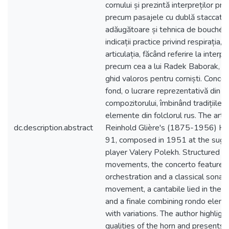
cornului și prezintă interpreților pr
precum pasajele cu dublă staccato, 
adăugătoare și tehnica de bouché. 
indicații practice privind respirația, d
articulația, făcând referire la interp
precum cea a lui Radek Baborak, co
ghid valoros pentru corniști. Concert
fond, o lucrare reprezentativă din p
compozitorului, îmbinând tradițiile 
elemente din folclorul rus. The art
dc.description.abstract
Reinhold Glière's (1875-1956) Ho
91, composed in 1951 at the sugge
player Valery Polekh. Structured in 
movements, the concerto features 
orchestration and a classical sonata
movement, a cantabile lied in the
and a finale combining rondo elem
with variations. The author highlig
qualities of the horn and presents 