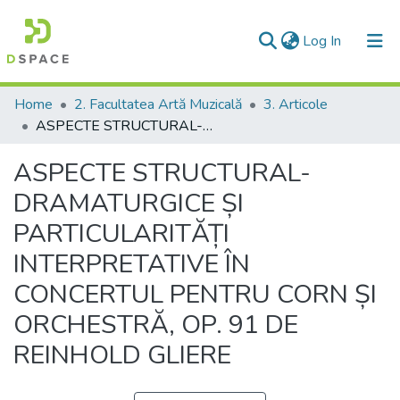
(current)
Log In
Communities & Collections
Home
2. Facultatea Artă Muzicală
3. Articole
ASPECTE STRUCTURAL-DRAMATURGICE ȘI PARTICULARITĂȚI INTERPRETATIVE ÎN CONCERTUL PENTRU CORN ȘI ORCHESTRĂ, OP. 91 DE REINHOLD GLIERE
All of DSpace
ASPECTE STRUCTURAL-
Statistics
DRAMATURGICE ȘI
PARTICULARITĂȚI
INTERPRETATIVE ÎN
CONCERTUL PENTRU CORN ȘI
ORCHESTRĂ, OP. 91 DE
REINHOLD GLIERE