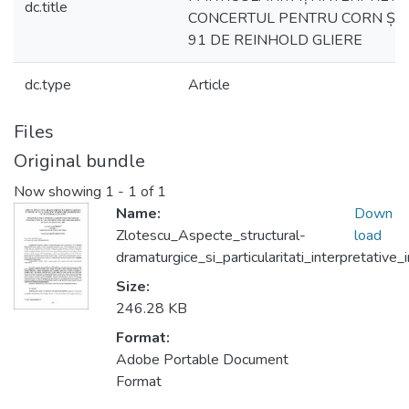
dc.title
CONCERTUL PENTRU CORN ȘI 
91 DE REINHOLD GLIERE
dc.type
Article
Files
Original bundle
Now showing
1 - 1 of 1
Name:
Down
Zlotescu_Aspecte_structural-
load
dramaturgice_si_particularitati_interpretative
Size:
246.28 KB
Format:
Adobe Portable Document
Format