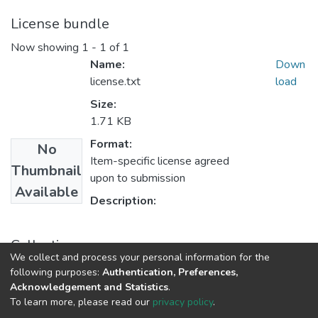
License bundle
Now showing
1 - 1 of 1
Name:
Down
license.txt
load
Size:
1.71 KB
Format:
No
Item-specific license agreed
Thumbnail
upon to submission
Available
Description:
Collections
We collect and process your personal information for the
3. Articole
following purposes:
Authentication, Preferences,
Acknowledgement and Statistics
.
To learn more, please read our
privacy policy
.
DSpace software
copyright © 2002-2026
LYRASIS