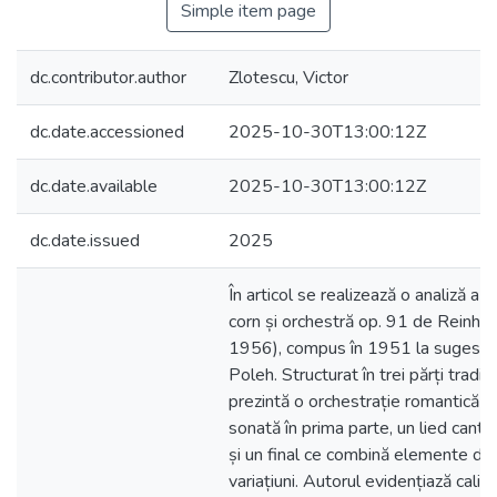
Simple item page
dc.contributor.author
Zlotescu, Victor
dc.date.accessioned
2025-10-30T13:00:12Z
dc.date.available
2025-10-30T13:00:12Z
dc.date.issued
2025
În articol se realizează o analiză a 
corn și orchestră op. 91 de Reinho
1956), compus în 1951 la sugestia 
Poleh. Structurat în trei părți tradiț
prezintă o orchestrație romantică și
sonată în prima parte, un lied canta
și un final ce combină elemente de
variațiuni. Autorul evidențiază calit