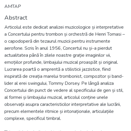
AMTAP
Abstract
Articolul este dedicat analizei muzicologice și interpretative
a Concertului pentru trombon și orchestră de Henri Tomasi –
o capodoperă din tezaurul muzicii pentru instrumente
aerofone. Scris în anul 1956, Concertul nu și-a pierdut
actualitatea până în zilele noastre grație imaginilor vii,
emoțiilor profunde, limbajului muzical proaspăt și original.
Lucrarea poartă o amprentă a stilisticii jazzistice, fiind
inspirată de creația marelui trombonist, compozitor și band-
lider al erei swingului, Tommy Dorsey. Pe lângă analiza
Concertului din punct de vedere al specificului de gen și stil,
al formei și limbajului muzical, articolul conține unele
observații asupra caracteristicilor interpretative ale lucrării,
precum elementele ritmice și intonaționale, articulațiile
complexe, specificul timbral.