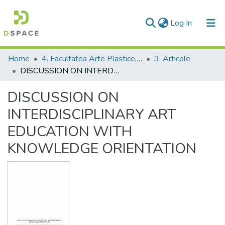
(current)
Log In
Communities & Collections
Home
4. Facultatea Arte Plastice, Decorative şi Design
3. Articole
DISCUSSION ON INTERDISCIPLINARY ART EDUCATION WITH KNOWLEDGE ORIENTATION
All of DSpace
DISCUSSION ON
Statistics
INTERDISCIPLINARY ART
EDUCATION WITH
KNOWLEDGE ORIENTATION