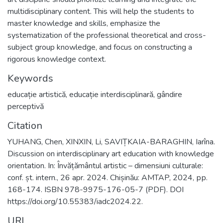
multidisciplinary content. This will help the students to
master knowledge and skills, emphasize the
systematization of the professional theoretical and cross-
subject group knowledge, and focus on constructing a
rigorous knowledge context.
Keywords
educație artistică
,
educație interdisciplinară
,
gândire
perceptivă
Citation
YUHANG, Chen, XINXIN, Li, SAVIȚKAIA-BARAGHIN, Iarîna.
Discussion on interdisciplinary art education with knowledge
orientation. In: Învățământul artistic – dimensiuni culturale:
conf. șt. intern., 26 apr. 2024. Chișinău: AMTAP, 2024, рр.
168-174. ISBN 978-9975-176-05-7 (PDF). DOI
https://doi.org/10.55383/iadc2024.22.
URI