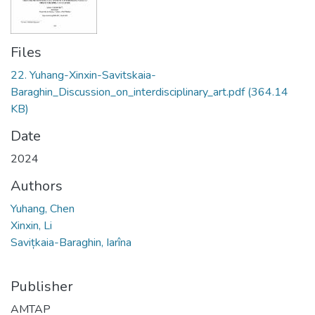
Files
22. Yuhang-Xinxin-Savitskaia-
Baraghin_Discussion_on_interdisciplinary_art.pdf
(364.14
KB)
Date
2024
Authors
Yuhang, Chen
Xinxin, Li
Savițkaia-Baraghin, Iarîna
Publisher
AMTAP