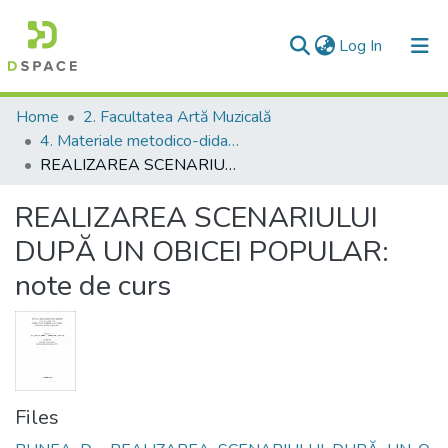
(current)
Log In
Communities & Collections
Home
2. Facultatea Artă Muzicală
4. Materiale metodico-didactice
All of DSpace
REALIZAREA SCENARIULUI DUPĂ UN OBICEI POPULAR: note de curs
Statistics
REALIZAREA SCENARIULUI
DUPĂ UN OBICEI POPULAR:
note de curs
Files