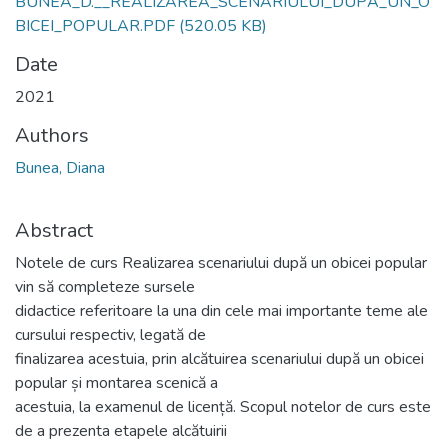
BUNEA_D.__REALIZAREA_SCENARIULUI_DUPĂ_UN_O
BICEI_POPULAR.PDF
(520.05 KB)
Date
2021
Authors
Bunea, Diana
Abstract
Notele de curs Realizarea scenariului după un obicei popular
vin să completeze sursele
didactice referitoare la una din cele mai importante teme ale
cursului respectiv, legată de
finalizarea acestuia, prin alcătuirea scenariului după un obicei
popular și montarea scenică a
acestuia, la examenul de licență. Scopul notelor de curs este
de a prezenta etapele alcătuirii