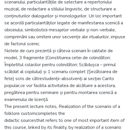
scenariului, particularitățile de selectare a repertoriului
muzical, de redactare a stilului lingvistic, de structurare a
conținuturilor dialogurilor și monologurilor. Un loc important
se acordă particularităților legate de manifestarea scenică a
obiceiului, simbolisticii mesajelor verbale și non-verbale,
comprimării sau omiterii unor secvențe ale ritualurilor, impuse
de factorul scenic.
Notele de curs prezintă și câteva scenarii în calitate de
model, 3 fragmente (Constituirea cetei de colindători;
Împletitul colacilor pentru colindători; Scăldușca – primul
scăldat al copilului) și 1 scenariu complet (Șezătoarea de
fete) scris de cătrestudenții-absolvenți ai secției Canto
popular,ce vor facilita activitatea de alcătuire a acestora,
pregătirea pentru seminare și pentru montarea scenică a
examenului de licență.
The present lecture notes, Realization of the scenario of a
folklore customcompletes the
didactic sourcesthat refers to one of most important item of
this course, linked by its finality, by realization of a scenario