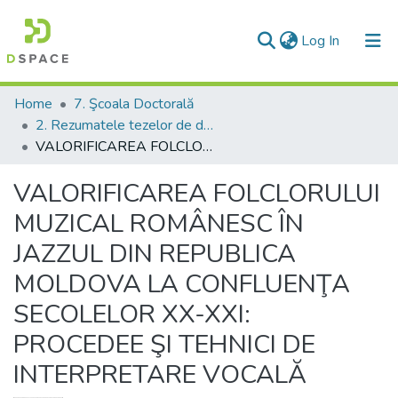
(current)
Log In
Communities & Collections
Home
7. Şcoala Doctorală
2. Rezumatele tezelor de doctor
All of DSpace
VALORIFICAREA FOLCLORULUI MUZICAL ROMÂNESC ÎN JAZZUL DIN REPUBLICA MOLDOVA LA CONFLUENŢA SECOLELOR XX-XXI: PROCEDEE ŞI TEHNICI DE INTERPRETARE VOCALĂ
Statistics
VALORIFICAREA FOLCLORULUI
MUZICAL ROMÂNESC ÎN
JAZZUL DIN REPUBLICA
MOLDOVA LA CONFLUENŢA
SECOLELOR XX-XXI:
PROCEDEE ŞI TEHNICI DE
INTERPRETARE VOCALĂ