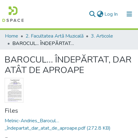
(current)
Log In
Communities & Collections
Home
2. Facultatea Artă Muzicală
3. Articole
BAROCUL... ÎNDEPĂRTAT, DAR ATÂT DE APROAPE
All of DSpace
BAROCUL... ÎNDEPĂRTAT, DAR
Statistics
ATÂT DE APROAPE
Files
Melnic-Andries_Barocul…
_îndepartat_dar_atat_de_aproape.pdf
(272.8 KB)