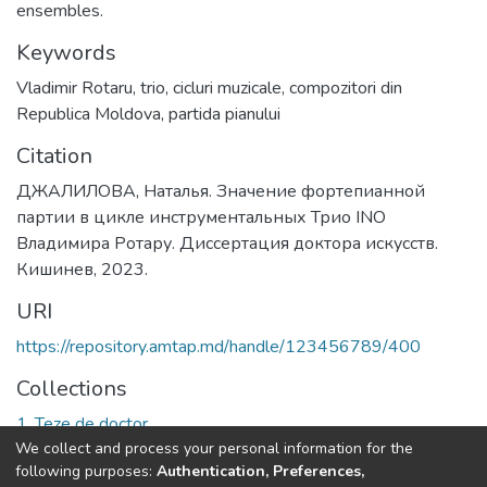
ensembles.
Keywords
Vladimir Rotaru
,
trio
,
cicluri muzicale
,
compozitori din
Republica Moldova
,
partida pianului
Citation
ДЖАЛИЛОВА, Наталья. Значение фортепианной
партии в цикле инструментальных Трио INO
Владимира Ротару. Диссертация доктора искусств.
Кишинев, 2023.
URI
https://repository.amtap.md/handle/123456789/400
Collections
1. Teze de doctor
We collect and process your personal information for the
following purposes:
Authentication, Preferences,
Full item page