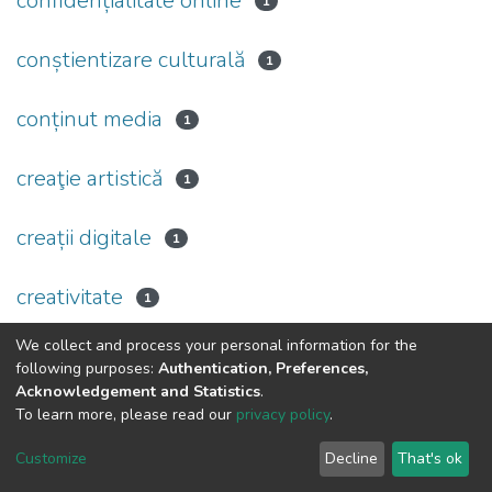
confidențialitate online
1
conștientizare culturală
1
conținut media
1
creaţie artistică
1
creații digitale
1
creativitate
1
We collect and process your personal information for the
(current)
«
1
2
3
4
5
6
7
»
following purposes:
Authentication, Preferences,
Acknowledgement and Statistics
.
To learn more, please read our
privacy policy
.
DSpace software
copyright © 2002-2026
LYRASIS
Cookie
Privacy
End User
Send
Customize
Decline
That's ok
settings
policy
Agreement
Feedback