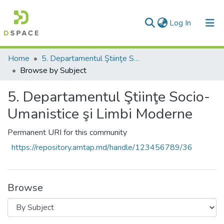
(current)
Log In
Communities & Collections
Home
5. Departamentul Ştiinţe Socio-Umanistice şi Limbi Moderne
Browse by Subject
All of DSpace
5. Departamentul Ştiinţe Socio-
Umanistice şi Limbi Moderne
Permanent URI for this community
https://repository.amtap.md/handle/123456789/36
Browse