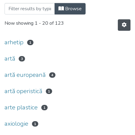
Browsing 5. Departamentul Ştiinţe Socio
Browse
Now showing
1 - 20 of 123
arhetip
1
artă
3
artă europeană
4
artă operistică
1
arte plastice
1
axiologie
1