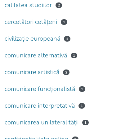
calitatea studiilor
2
cercetători cetățeni
1
civilizație europeană
1
comunicare alternativă
1
comunicare artistică
2
comunicare funcționalistă
1
comunicare interpretativă
1
comunicarea unilateralității
1