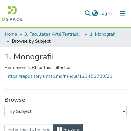
(current)
Log In
Communities & Collections
Home
3. Facultatea Artă Teatrală, Coregrafică şi Multimedia
1. Monografii
Browse by Subject
All of DSpace
1. Monografii
Permanent URI for this collection
https://repository.amtap.md/handle/123456789/21
Browse
Browsing 1. Monografii by Subject
Browse