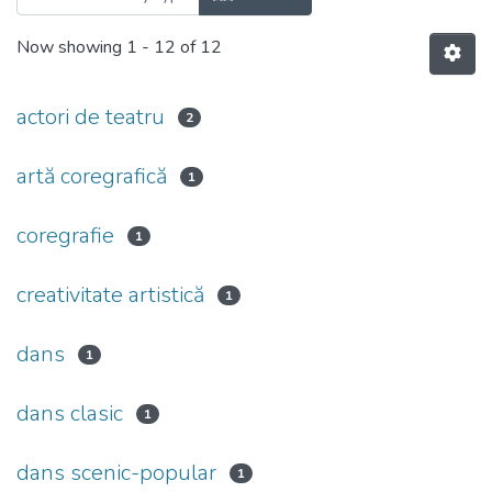
Now showing
1 - 12 of 12
actori de teatru
2
artă coregrafică
1
coregrafie
1
creativitate artistică
1
dans
1
dans clasic
1
dans scenic-popular
1