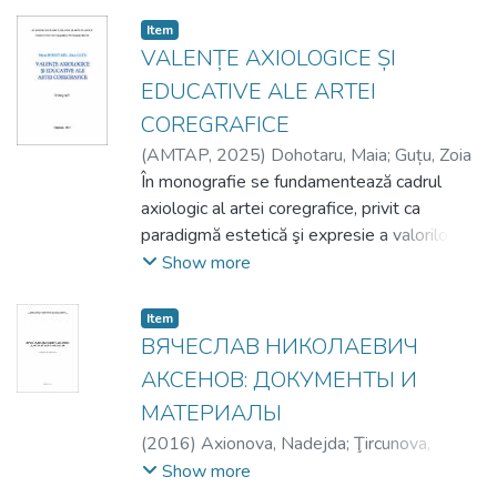
Item
VALENȚE AXIOLOGICE ȘI
EDUCATIVE ALE ARTEI
COREGRAFICE
(
AMTAP
,
2025
)
Dohotaru, Maia
;
Guțu, Zoia
În monografie se fundamentează cadrul
axiologic al artei coregrafice, privit ca
paradigmă estetică şi expresie a valorilor
artistice din perspectivă educaţională pe
Show more
dimensiunea formării/ dezvoltării orientărilor
valorice şi, în special, a celor estetice la
Item
studenţii coregrafi ce definesc orientările
ВЯЧЕСЛАВ НИКОЛАЕВИЧ
valorice în contextul interconexiunii acestora
АКСЕНОВ: ДОКУМЕНТЫ И
cu sistemul de valori, atitudini şi competenţe
МАТЕРИАЛЫ
din perspectivă filosofico-estetică,
(
2016
)
Axionova, Nadejda
;
Ţircunova,
psihologică, educaţională şi artistică; se
Svetlana
Show more
identifică particularităţile pedagogice de