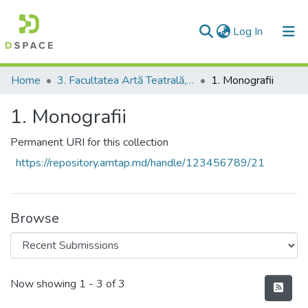
(current)
Log In
Communities & Collections
Home
3. Facultatea Artă Teatrală, Coregrafică şi Multimedia
1. Monografii
All of DSpace
1. Monografii
Statistics
Permanent URI for this collection
https://repository.amtap.md/handle/123456789/21
Browse
Recent Submissions
Now showing
1 - 3 of 3