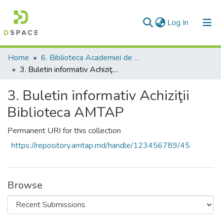
(current)
Log In
Communities & Collections
Home
6. Biblioteca Academiei de Muzică, Teatru şi Arte Plastice
3. Buletin informativ Achiziţii Biblioteca AMTAP
All of DSpace
3. Buletin informativ Achiziţii
Statistics
Biblioteca AMTAP
Permanent URI for this collection
https://repository.amtap.md/handle/123456789/45
Browse