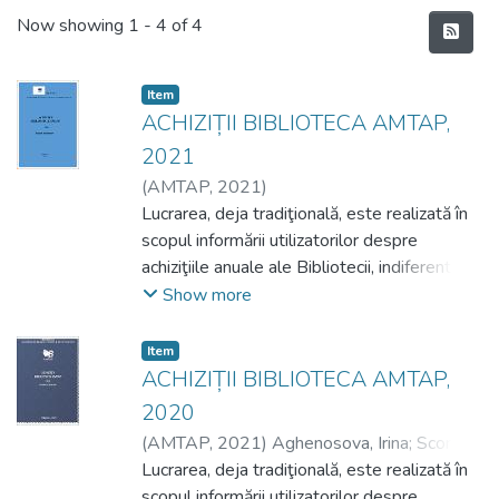
Recent Submissions
Now showing
1 - 4 of 4
Item
ACHIZIȚII BIBLIOTECA AMTAP,
2021
(
AMTAP
,
2021
)
Lucrarea, deja tradiţională, este realizată în
scopul informării utilizatorilor despre
achiziţiile anuale ale Bibliotecii, indiferent de
anul de apariţie. Este o publicaţie
Show more
profesională care aduce în atenţie noutăţile
colecţiilor Bibliotecii şi reprezintă un
Item
instrument de lucru dinamic pentru toţi
ACHIZIȚII BIBLIOTECA AMTAP,
utilizatorii, în vederea actualizării
2020
programelor de studii, elaborării/redactării
(
AMTAP
,
2021
)
Aghenosova, Irina
;
Scorpan,
referințelor bibliografice, efectuării
Irina
Lucrarea, deja tradiţională, este realizată în
cercetărilor etc. Publicaţia contribuie
scopul informării utilizatorilor despre