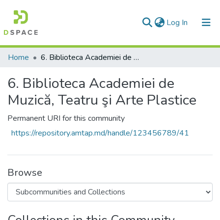
(current)
Log In
Communities & Collections
Home
6. Biblioteca Academiei de Muzică, Teatru şi Arte Plastice
All of DSpace
6. Biblioteca Academiei de
Statistics
Muzică, Teatru şi Arte Plastice
Permanent URI for this community
https://repository.amtap.md/handle/123456789/41
Browse