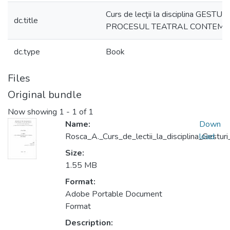
Curs de lecţii la disciplina GESTU
dc.title
PROCESUL TEATRAL CONTEM
dc.type
Book
Files
Original bundle
Now showing
1 - 1 of 1
Name:
Down
Rosca_A._Curs_de_lectii_la_disciplina_Gesturi_
load
Size:
1.55 MB
Format:
Adobe Portable Document
Format
Description: