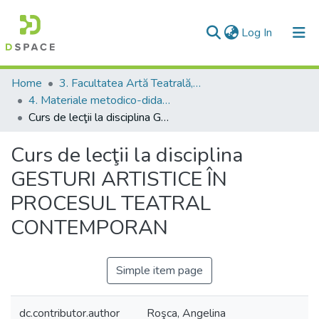
(current)
Log In
Communities & Collections
Home
3. Facultatea Artă Teatrală, Coregrafică şi Multimedia
4. Materiale metodico-didactice
All of DSpace
Curs de lecţii la disciplina GESTURI ARTISTICE ÎN PROCESUL TEATRAL CONTEMPORAN
Statistics
Curs de lecţii la disciplina
GESTURI ARTISTICE ÎN
PROCESUL TEATRAL
CONTEMPORAN
Simple item page
dc.contributor.author
Roşca, Angelina