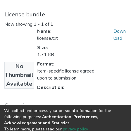
License bundle
Now showing
1 - 1 of 1
Name:
Down
license.txt
load
Size:
1.71 KB
Format:
No
Item-specific license agreed
Thumbnail
upon to submission
Available
Description:
Collections
We collect and process your personal information for the
4. Materiale metodico-didactice
following purposes:
Authentication, Preferences,
Acknowledgement and Statistics
.
To learn more, please read our
privacy policy
.