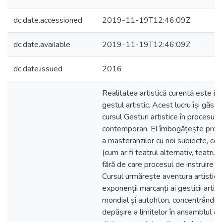
dc.date.accessioned
2019-11-19T12:46:09Z
dc.date.available
2019-11-19T12:46:09Z
dc.date.issued
2016
Realitatea artistică curentă este in
gestul artistic. Acest lucru își găseș
cursul Gesturi artistice în procesul 
contemporan. El îmbogățește progr
a masteranzilor cu noi subiecte, co
(cum ar fi teatrul alternativ, teatrul
fără de care procesul de instruire ar 
Cursul urmărește aventura artistică
exponenții marcanți ai gesticii artis
mondial și autohton, concentrându
depășire a limitelor în ansamblul al