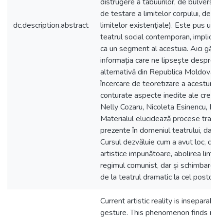
distrugere a tabuurilor, de bulversare
de testare a limitelor corpului, de 
dc.description.abstract
limitelor existenţiale). Este pus un
teatrul social contemporan, implicit 
ca un segment al acestuia. Aici găs
informația care ne lipsește despre 
alternativă din Republica Moldova, d
încercare de teoretizare a acestui
conturate aspecte inedite ale creați
Nelly Cozaru, Nicoleta Esinencu, Lu
Materialul elucidează procese trans
prezente în domeniul teatrului, dar și
Cursul dezvăluie cum a avut loc, dat
artistice impunătoare, abolirea lim
regimul comunist, dar și schimbare
de la teatrul dramatic la cel postdr
Current artistic reality is inseparabl
gesture. This phenomenon finds its 