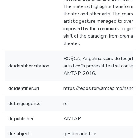
The material highlights transformat
theater and other arts. The course
artistic gesture managed to overst
imposed by the communist regime, 
shift of the paradigm from dramati
theater.
ROŞCA, Angelina. Curs de lecţii la d
dc.identifier.citation
artistice în procesul teatral contem
AMTAP, 2016.
dc.identifier.uri
https://repository.amtap.md/han
dc.language.iso
ro
dc.publisher
AMTAP
dc.subject
gesturi artistice