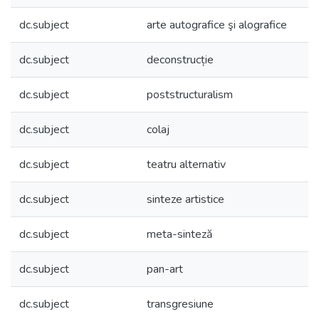
dc.subject
arte autografice şi alografice
dc.subject
deconstrucție
dc.subject
poststructuralism
dc.subject
colaj
dc.subject
teatru alternativ
dc.subject
sinteze artistice
dc.subject
meta-sinteză
dc.subject
pan-art
dc.subject
transgresiune