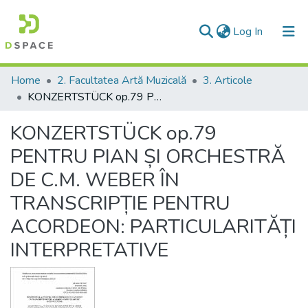
(current)
Log In
Communities & Collections
Home
2. Facultatea Artă Muzicală
3. Articole
KONZERTSTÜCK op.79 PENTRU PIAN ȘI ORCHESTRĂ DE C.M. WEBER ÎN TRANSCRIPȚIE PENTRU ACORDEON: PARTICULARITĂȚI INTERPRETATIVE
All of DSpace
KONZERTSTÜCK op.79
Statistics
PENTRU PIAN ȘI ORCHESTRĂ
DE C.M. WEBER ÎN
TRANSCRIPȚIE PENTRU
ACORDEON: PARTICULARITĂȚI
INTERPRETATIVE