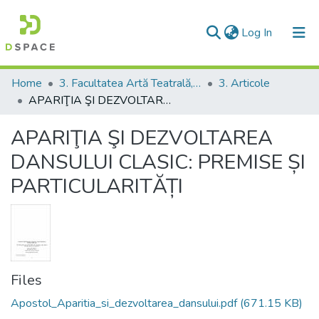
(current)
Log In
Communities & Collections
Home
3. Facultatea Artă Teatrală, Coregrafică şi Multimedia
3. Articole
APARIŢIA ŞI DEZVOLTAREA DANSULUI CLASIC: PREMISE ȘI PARTICULARITĂȚI
All of DSpace
APARIŢIA ŞI DEZVOLTAREA
Statistics
DANSULUI CLASIC: PREMISE ȘI
PARTICULARITĂȚI
Files
Apostol_Aparitia_si_dezvoltarea_dansului.pdf
(671.15 KB)