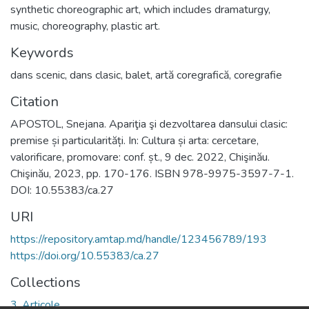
synthetic choreographic art, which includes dramaturgy,
music, choreography, plastic art.
Keywords
dans scenic
,
dans clasic
,
balet
,
artă coregrafică
,
coregrafie
Citation
APOSTOL, Snejana. Apariţia şi dezvoltarea dansului clasic:
premise și particularități. In: Cultura și arta: cercetare,
valorificare, promovare: conf. șt., 9 dec. 2022, Chişinău.
Chişinău, 2023, pp. 170-176. ISBN 978-9975-3597-7-1.
DOI: 10.55383/ca.27
URI
https://repository.amtap.md/handle/123456789/193
https://doi.org/10.55383/ca.27
Collections
3. Articole