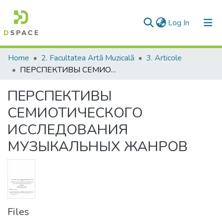
(current)
Log In
Communities & Collections
Home
2. Facultatea Artă Muzicală
3. Articole
ПЕРСПЕКТИВЫ СЕМИОТИЧЕСКОГО ИССЛЕДОВАНИЯ МУЗЫКАЛЬНЫХ ЖАНРОВ
All of DSpace
ПЕРСПЕКТИВЫ
Statistics
СЕМИОТИЧЕСКОГО
ИССЛЕДОВАНИЯ
МУЗЫКАЛЬНЫХ ЖАНРОВ
Files