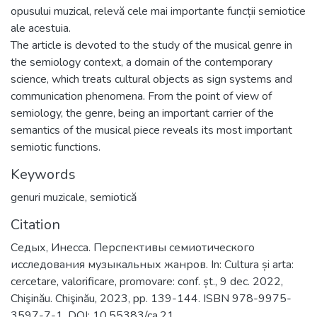
opusului muzical, relevă cele mai importante funcții semiotice
ale acestuia.
The article is devoted to the study of the musical genre in
the semiology context, a domain of the contemporary
science, which treats cultural objects as sign systems and
communication phenomena. From the point of view of
semiology, the genre, being an important carrier of the
semantics of the musical piece reveals its most important
semiotic functions.
Keywords
genuri muzicale
,
semiotică
Citation
Седых, Инесса. Перспективы семиотического
исследования музыкальных жанров. In: Cultura și arta:
cercetare, valorificare, promovare: conf. șt., 9 dec. 2022,
Chişinău. Chişinău, 2023, pp. 139-144. ISBN 978-9975-
3597-7-1. DOI: 10.55383/ca.21