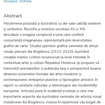
Rocaciuc, Victoria
Abstract
Moștenirea picturală și ilustrativă, cu ale sale calități narative
și simbolice, filozofia și estetica secolului XX și XXI,
dezvăluie o imagine complexă a lumii care conferă
consistență imaginarului, reprezentată prin diversitatea
graficii de carte. Studiul operelor grafice semnate de artiști
vizuali, precum Ilia Bogdesco (1923-2010), ilustrând
creațiile marilor scriitori recunoscuți la nivel Mondial, în
contextual artei și culturii Republicii Moldova, își propune să
transmită specialiștilor și publicului larg o perspectivă asupra
dinamicii sistemelor formale ale artei moderne și
contemporane, limbajelor plastice și tipologiilor artistice, în
raport cu cerințele culturale și tehnologice ale modernității
europene. Articolul pune în evidență evoluția și cele mai
importante aspecte ale ilustrațiilor semnate de artistul vizual
moldovean Ilia Bogdesco, incluse în repertoriul său bogat de