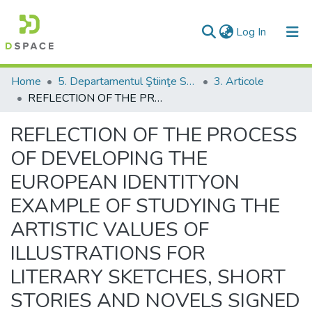
(current)
Log In
Communities & Collections
Home
5. Departamentul Ştiinţe Socio-Umanistice şi Limbi Moderne
3. Articole
REFLECTION OF THE PROCESS OF DEVELOPING THE EUROPEAN IDENTITYON EXAMPLE OF STUDYING THE ARTISTIC VALUES OF ILLUSTRATIONS FOR LITERARY SKETCHES, SHORT STORIES AND NOVELS SIGNED BY MOLDAVIAN ARTIST ILIA BOGDESCO
All of DSpace
REFLECTION OF THE PROCESS
Statistics
OF DEVELOPING THE
EUROPEAN IDENTITYON
EXAMPLE OF STUDYING THE
ARTISTIC VALUES OF
ILLUSTRATIONS FOR
LITERARY SKETCHES, SHORT
STORIES AND NOVELS SIGNED